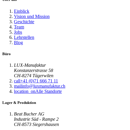
Einblick
Vision und Mission
Geschichte
Team
Jobs
Lehrstellen
Blog
Büro
LUX-Manufaktur
Konstanzerstrasse 58
CH-8274 Tägerwilen
call
+41 (0)71 666 71 11
mail
info@luxmanufaktur.ch
location_on
Alle Standorte
Lager & Produktion
Beat Bucher AG
Industrie Süd - Rampe 2
CH-8573 Siegershausen