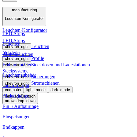
Menü
manufacturing
Leuchten-Konfigurator
manufacturing
Leuchten-Konfigurator
LED-Strips
LED-Strips
Leuchten
Leuchten
chevron_right
Netzteile
Aufbauleuchten
Profile
chevron_right
Einbauleuchten
Steckdosen und Ladestationen
chevron_right
Stecksysteme
Leuchtenzubehör
Steuerungen
chevron_right
Stromschienen
chevron_right
chevron_right
computer
light_mode
dark_mode
Abdeckkappe
language
Deutsch
arrow_drop_down
Ein- / Aufbauringe
Einspeisungen
Endkappen