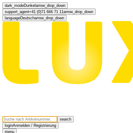
dark_mode
Dunkel
arrow_drop_down
support_agent
+41 (0)71 666 71 11
arrow_drop_down
language
Deutsch
arrow_drop_down
search
login
Anmelden / Registrierung
menu