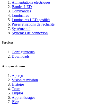
Alimentations électriques
Bandes LED
Commandes
Luminaires
Luminaires LED profilés
Prises et sations de recharge
Système rail
Systèmes de connexion
Services
Configurateurs
Downloads
A propos de nous
Aperçu
Vision et mission
Histoire
Team
Emploi
Apprentissages
Blog