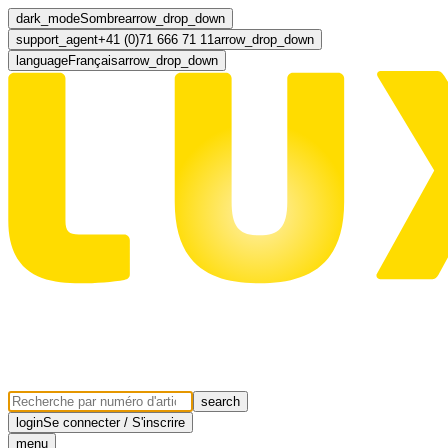
dark_mode
Sombre
arrow_drop_down
support_agent
+41 (0)71 666 71 11
arrow_drop_down
language
Français
arrow_drop_down
search
login
Se connecter / S'inscrire
menu