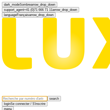
dark_mode
Sombre
arrow_drop_down
support_agent
+41 (0)71 666 71 11
arrow_drop_down
language
Français
arrow_drop_down
search
login
Se connecter / S'inscrire
menu