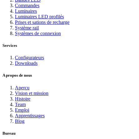
Commandes
Luminaires
Luminaires LED profilés
Prises et sations de recharge
Système rail
Systèmes de connexion
Services
Configurateurs
Downloads
A propos de nous
Aperçu
Vision et mission
Histoire
Team
Emploi
Apprentissages
Blog
Bureau