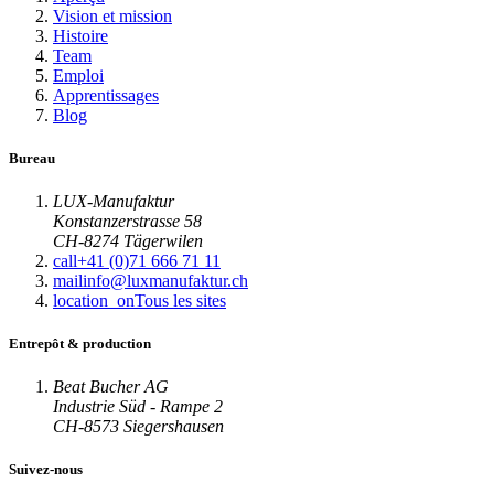
Vision et mission
Histoire
Team
Emploi
Apprentissages
Blog
Bureau
LUX-Manufaktur
Konstanzerstrasse 58
CH-8274 Tägerwilen
call
+41 (0)71 666 71 11
mail
info@luxmanufaktur.ch
location_on
Tous les sites
Entrepôt & production
Beat Bucher AG
Industrie Süd - Rampe 2
CH-8573 Siegershausen
Suivez-nous