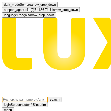
dark_mode
Sombre
arrow_drop_down
support_agent
+41 (0)71 666 71 11
arrow_drop_down
language
Français
arrow_drop_down
search
login
Se connecter / S'inscrire
menu