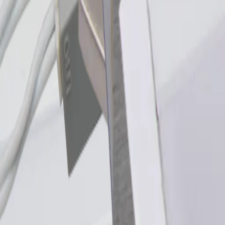
Luminaires en applique
Lumière et électricité
chevron_right
Luminaires
chevron_right
Luminaires en applique
Luminaires en applique
tune
Filtre
Filtre
close
Couleur
keyboard_arrow_up
Blanc
(
7
)
Couleur alu
(
4
)
Effet d'inox
(
4
)
Gris
(
2
)
Acier Inox
(
1
)
Nickelé mat
(
1
)
Noir
(
1
)