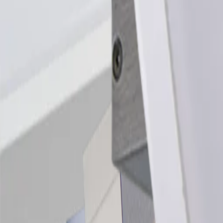
Couleurs de lumière
keyboard_arrow_up
3000 K (blanc chaude)
(
15
)
4000 K (blanc neutre)
(
14
)
6000K (blanc froid)
(
1
)
Largeur
keyboard_arrow_up
close
102 mm
(
3
)
1430 mm
(
3
)
200 mm
(
2
)
547 mm
(
2
)
580 mm
(
2
)
870 mm
(
2
)
1140 mm
(
2
)
84 mm
(
1
)
190 mm
(
1
)
236 mm
(
1
)
285 mm
(
1
)
322 mm
(
1
)
422 mm
(
1
)
474 mm
(
1
)