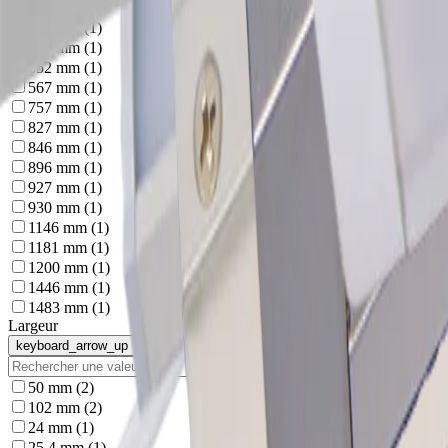
513 mm
(
1
)
523 mm
(
1
)
546 mm
(
1
)
552 mm
(
1
)
567 mm
(
1
)
757 mm
(
1
)
827 mm
(
1
)
846 mm
(
1
)
896 mm
(
1
)
927 mm
(
1
)
930 mm
(
1
)
1146 mm
(
1
)
1181 mm
(
1
)
1200 mm
(
1
)
1446 mm
(
1
)
1483 mm
(
1
)
Largeur
keyboard_arrow_up
close
50 mm
(
2
)
102 mm
(
2
)
24 mm
(
1
)
25.4 mm
(
1
)