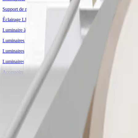
Support de montage
Éclairage LED à encastrer
Luminaire à suspension
Luminaires en applique
Luminaires sur rail
Luminaires LED profilés
Accessoires de montage
Cache-lumière
Profilé LED à encastrer
Profilés LED d'angle
Profilés LED en applique
Prises et sations de recharge
Accessoires pour prises