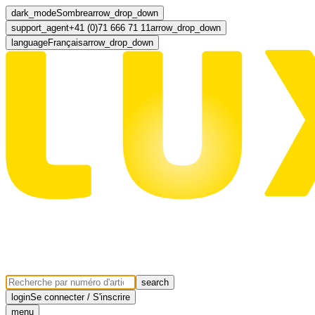
dark_mode
Sombre
arrow_drop_down
support_agent
+41 (0)71 666 71 11
arrow_drop_down
language
Français
arrow_drop_down
search
login
Se connecter / S'inscrire
menu