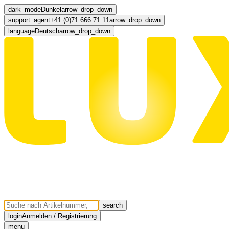
dark_mode
Dunkel
arrow_drop_down
support_agent
+41 (0)71 666 71 11
arrow_drop_down
language
Deutsch
arrow_drop_down
search
login
Anmelden / Registrierung
menu