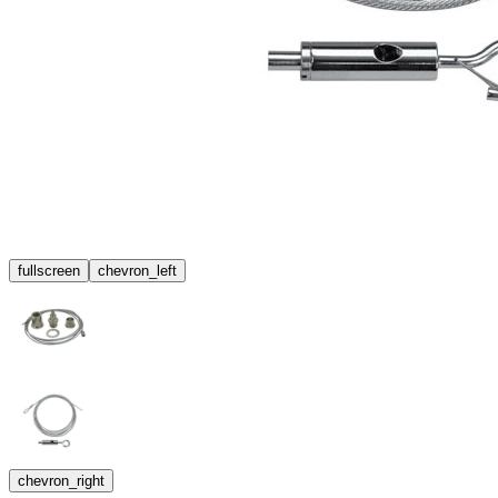
fullscreen
chevron_left
chevron_right