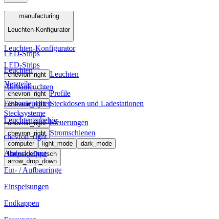
Menü
manufacturing
Leuchten-Konfigurator
manufacturing
Leuchten-Konfigurator
LED-Strips
LED-Strips
Leuchten
Leuchten
chevron_right
Netzteile
Aufbauleuchten
Profile
chevron_right
Einbauleuchten
Steckdosen und Ladestationen
chevron_right
Stecksysteme
Leuchtenzubehör
Steuerungen
chevron_right
Stromschienen
chevron_right
chevron_right
computer
light_mode
dark_mode
Abdeckkappe
language
Deutsch
arrow_drop_down
Ein- / Aufbauringe
Einspeisungen
Endkappen