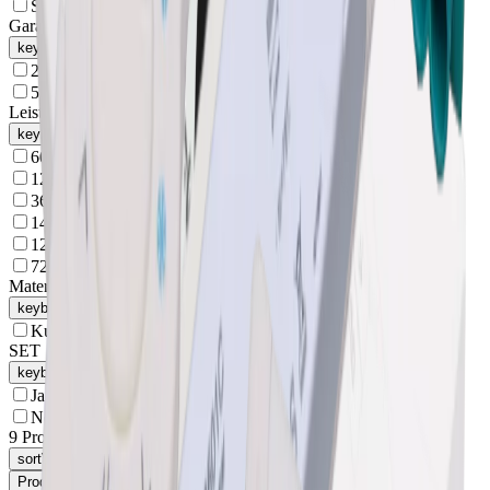
Schwarz
(
4
)
Garantie
keyboard_arrow_up
2 Jahre
(
5
)
5 Jahre
(
2
)
Leistung
keyboard_arrow_up
60 - 120 W
(
3
)
120 W
(
3
)
36 W
(
2
)
144 W
(
2
)
120 - 240 W
(
1
)
72 W
(
1
)
Material
keyboard_arrow_up
Kunststoff
(
6
)
SET
keyboard_arrow_up
Ja
(
5
)
Nein
(
5
)
9
Produktfamilien
sort
Verfügbarkeit
arrow_drop_down
Produktfamilienansicht
arrow_drop_down