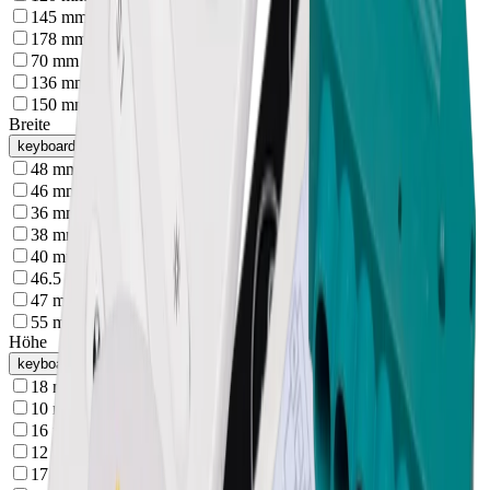
145 mm
(
2
)
178 mm
(
2
)
70 mm
(
1
)
136 mm
(
1
)
150 mm
(
1
)
Breite
keyboard_arrow_up
48 mm
(
3
)
46 mm
(
2
)
36 mm
(
1
)
38 mm
(
1
)
40 mm
(
1
)
46.5 mm
(
1
)
47 mm
(
1
)
55 mm
(
1
)
Höhe
keyboard_arrow_up
18 mm
(
4
)
10 mm
(
2
)
16 mm
(
2
)
12 mm
(
1
)
17 mm
(
1
)