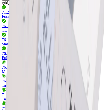
grid_view
view_list
71.20116.00 - 77.20116.00
(
6
)
Fora
76.19262.11
(
1
)
TL-Funksteuerung Jo
76.18187.00 - 77.20127.00
(
10
)
Stayo 1-4 Kanal Lichtsteuerung
76.50504.11 - 76.18178.11
(
6
)
Fuly 1 Kanal Lichtsteuerung
76.10620.29
(
1
)
MixOn Funkfernbedienung
76.50508.00 - 71.20115.11
(
4
)
Tano TL Lichtsteuerung
71.20114.11 - 77.20114.11
(
4
)
Tano RGB Lichtsteuerung
71.20063.29 - 76.50514.00
(
4
)