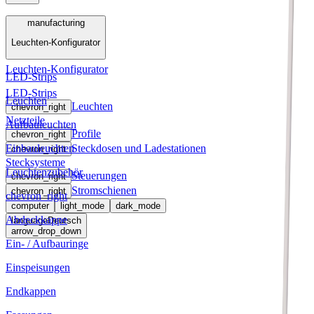
Menü
manufacturing
Leuchten-Konfigurator
manufacturing
Leuchten-Konfigurator
LED-Strips
LED-Strips
Leuchten
Leuchten
chevron_right
Netzteile
Aufbauleuchten
Profile
chevron_right
Einbauleuchten
Steckdosen und Ladestationen
chevron_right
Stecksysteme
Leuchtenzubehör
Steuerungen
chevron_right
Stromschienen
chevron_right
chevron_right
computer
light_mode
dark_mode
Abdeckkappe
language
Deutsch
arrow_drop_down
Ein- / Aufbauringe
Einspeisungen
Endkappen