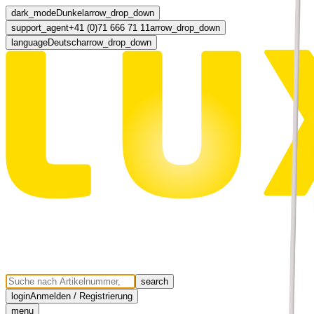
dark_mode
Dunkel
arrow_drop_down
support_agent
+41 (0)71 666 71 11
arrow_drop_down
language
Deutsch
arrow_drop_down
search
login
Anmelden / Registrierung
menu