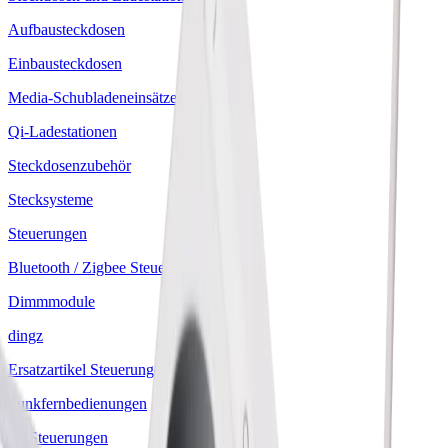
Aufbausteckdosen
Einbausteckdosen
Media-Schubladeneinsätze
Qi-Ladestationen
Steckdosenzubehör
Stecksysteme
Steuerungen
Bluetooth / Zigbee Steuerungen
Dimmmodule
dingz
Ersatzartikel Steuerungen
Funkfernbedienungen
IR-Steuerungen