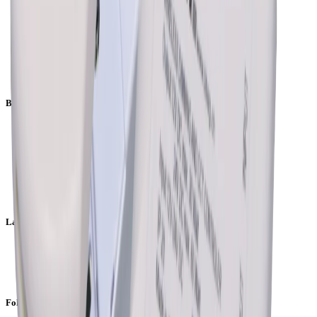
Vision und Mission
Geschichte
Team
Jobs
Lehrstellen
Blog
Büro
LUX-Manufaktur
Konstanzerstrasse 58
CH-8274 Tägerwilen
call
+41 (0)71 666 71 11
mail
info@luxmanufaktur.ch
location_on
Alle Standorte
Lager & Produktion
Beat Bucher AG
Industrie Süd - Rampe 2
CH-8573 Siegershausen
Folgen Sie uns