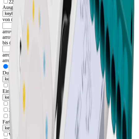
22 mm
(
1
)
Ausgangsspannung
keyboard_arrow_up
von
(
V
)
arrow_drop_up
arrow_drop_down
bis
(
V
)
arrow_drop_up
arrow_drop_down
Durchmesser
keyboard_arrow_up
12 mm
(
1
)
Eingangsspannung
keyboard_arrow_up
12 - 24 V
(
5
)
24 V
(
5
)
12 V
(
2
)
Farbe
keyboard_arrow_up
Weiss
(
6
)