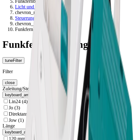
Funkfernbedienungen
Licht und Elektro
chevron_right
Steuerungen
chevron_right
Funkfernbedienungen
Funkfernbedienungen
tune
Filter
Filter
close
Zuleitung/Stecksystem
keyboard_arrow_up
Lin24
(
4
)
Jo
(
3
)
Direktanschluss
(
2
)
Jow
(
1
)
Länge
keyboard_arrow_up
120 mm
(
4
)