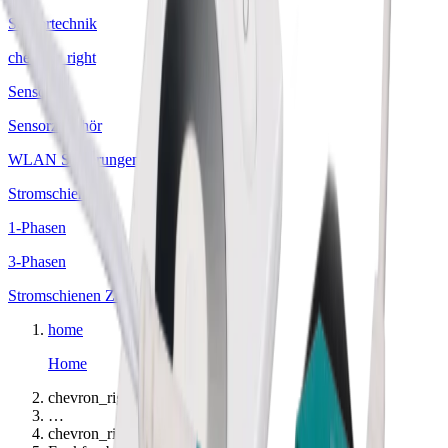
Sensortechnik
chevron_right
Sensoren
Sensorzubehör
WLAN Steuerungen
Stromschienen
1-Phasen
3-Phasen
Stromschienen Zubehör
home
Home
chevron_right
…
chevron_right