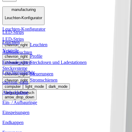
Menü
manufacturing
Leuchten-Konfigurator
manufacturing
Leuchten-Konfigurator
LED-Strips
LED-Strips
Leuchten
Leuchten
chevron_right
Netzteile
Aufbauleuchten
Profile
chevron_right
Einbauleuchten
Steckdosen und Ladestationen
chevron_right
Stecksysteme
Leuchtenzubehör
Steuerungen
chevron_right
Stromschienen
chevron_right
chevron_right
computer
light_mode
dark_mode
Abdeckkappe
language
Deutsch
arrow_drop_down
Ein- / Aufbauringe
Einspeisungen
Endkappen