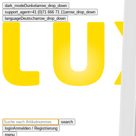
dark_mode
Dunkel
arrow_drop_down
support_agent
+41 (0)71 666 71 11
arrow_drop_down
language
Deutsch
arrow_drop_down
search
login
Anmelden / Registrierung
menu