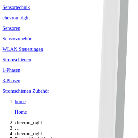
Sensortechnik
chevron_right
Sensoren
Sensorzubehör
WLAN Steuerungen
Stromschienen
1-Phasen
3-Phasen
Stromschienen Zubehör
home
Home
chevron_right
…
chevron_right