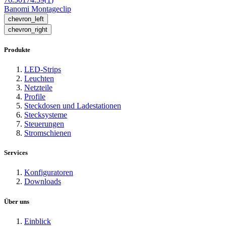
Banomi Montageclip
chevron_left
chevron_right
Produkte
LED-Strips
Leuchten
Netzteile
Profile
Steckdosen und Ladestationen
Stecksysteme
Steuerungen
Stromschienen
Services
Konfiguratoren
Downloads
Über uns
Einblick