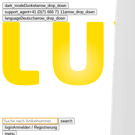
dark_mode
Dunkel
arrow_drop_down
support_agent
+41 (0)71 666 71 11
arrow_drop_down
language
Deutsch
arrow_drop_down
search
login
Anmelden / Registrierung
menu