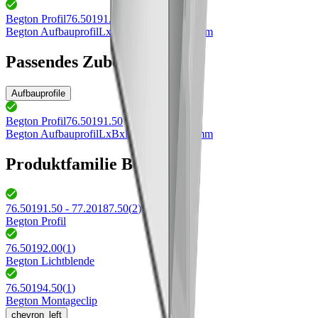
Begton Profil
76.50191.50
Begton Aufbauprofil
LxBxH 4000x14.4x9mm
Passendes Zubehör
Aufbauprofile
Begton Profil
76.50191.50
Begton Aufbauprofil
LxBxH 4000x14.4x9mm
Produktfamilie Begton
76.50191.50 - 77.20187.50
(
2
)
Begton Profil
76.50192.00
(
1
)
Begton Lichtblende
76.50194.50
(
1
)
Begton Montageclip
chevron_left