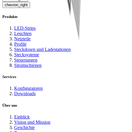
chevron_right
Produkte
LED-Strips
Leuchten
Netzteile
Profile
Steckdosen und Ladestationen
Stecksysteme
Steuerungen
Stromschienen
Services
Konfiguratoren
Downloads
Über uns
Einblick
Vision und Mission
Geschichte