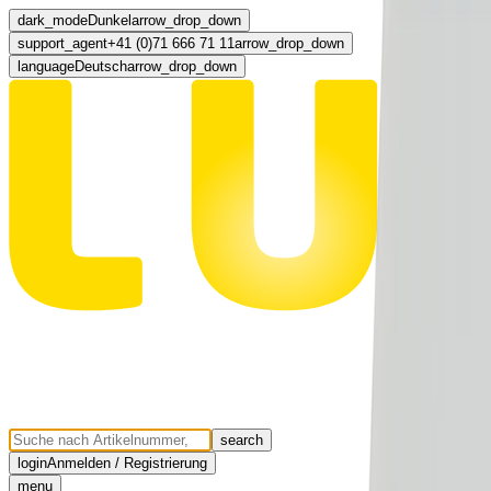
dark_mode
Dunkel
arrow_drop_down
support_agent
+41 (0)71 666 71 11
arrow_drop_down
language
Deutsch
arrow_drop_down
search
login
Anmelden / Registrierung
menu