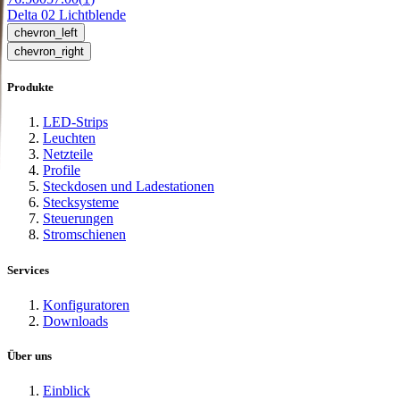
Delta 02 Lichtblende
chevron_left
chevron_right
Produkte
LED-Strips
Leuchten
Netzteile
Profile
Steckdosen und Ladestationen
Stecksysteme
Steuerungen
Stromschienen
Services
Konfiguratoren
Downloads
Über uns
Einblick