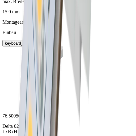
max. Breite für LED
15.9 mm
Montageart
Einbau
keyboard_arrow_right
76.50056.50
Delta 02 Aufbauprofil
LxBxH 6000x20x10mm