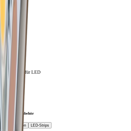
10 mm
Garantie
2 Jahre
Höhe
10 mm
Material
Aluminium
max. Breite für LED
15.9 mm
Montageart
Einbau
Passendes Zubehör
Lichtblenden
LED-Strips