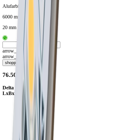
Alufarbig
6000 mm
20 mm
arrow_drop_up
arrow_drop_down
shopping_cart
76.50056.50
Delta 02 Aufbauprofil
LxBxH 6000x20x10mm