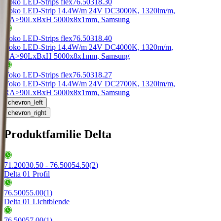
Yoko LED-Strips flex
76.50318.30
Yoko LED-Strip 14.4W/m 24V DC
3000K, 1320lm/m,
RA>90
LxBxH 5000x8x1mm, Samsung
Yoko LED-Strips flex
76.50318.40
Yoko LED-Strip 14.4W/m 24V DC
4000K, 1320m/m,
RA>90
LxBxH 5000x8x1mm, Samsung
Yoko LED-Strips flex
76.50318.27
Yoko LED-Strip 14.4W/m 24V DC
2700K, 1320lm/m,
RA>90
LxBxH 5000x8x1mm, Samsung
chevron_left
chevron_right
Produktfamilie Delta
71.20030.50 - 76.50054.50
(
2
)
Delta 01 Profil
76.50055.00
(
1
)
Delta 01 Lichtblende
76.50057.00
(
1
)