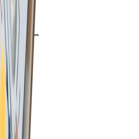
Artikeleigenschaften
Farbe
Alufarbig
Länge
6000 mm
Breite
20 mm
Einbaubreite
20 mm
Einbautiefe