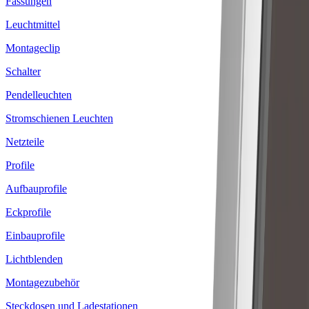
Fassungen
Leuchtmittel
Montageclip
Schalter
Pendelleuchten
Stromschienen Leuchten
Netzteile
Profile
Aufbauprofile
Eckprofile
Einbauprofile
Lichtblenden
Montagezubehör
Steckdosen und Ladestationen