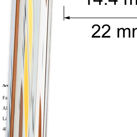
Artikeleigenschaften
Farbe
Alufarbig
Länge
4000 mm