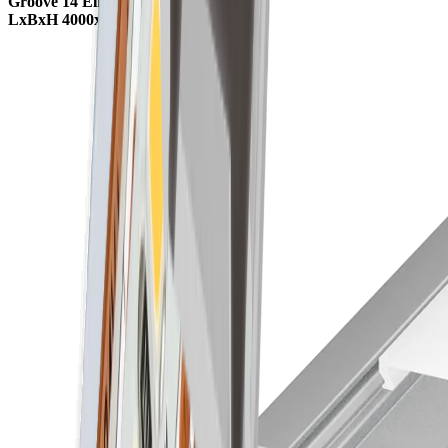
Groove 14 Einbauprofil
LxBxH 4000x24x7mm