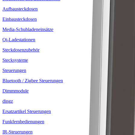
Aufbausteckdosen
Einbausteckdosen
Media-Schubladeneinsätze
Qi-Ladestationen
Steckdosenzubehör
Stecksysteme
Steuerungen
Bluetooth / Zigbee Steuerungen
Dimmmodule
dingz
Ersatzartikel Steuerungen
Funkfernbedienungen
IR-Steuerungen