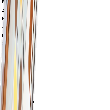
Breite
28 mm
Einbaubreite
22 mm
Einbautiefe
7.2 mm
Garantie
2 Jahre
Höhe
8 mm
Material
Aluminium
max. Breite für LED