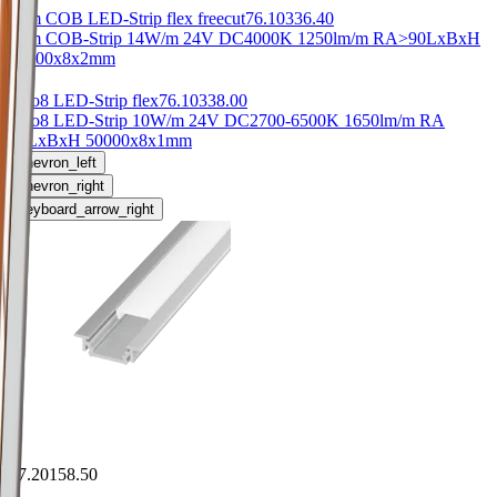
Flim COB LED-Strip flex freecut
76.10336.40
Flim COB-Strip 14W/m 24V DC
4000K 1250lm/m RA>90
LxBxH
50000x8x2mm
Duo8 LED-Strip flex
76.10338.00
Duo8 LED-Strip 10W/m 24V DC
2700-6500K 1650lm/m RA
80
LxBxH 50000x8x1mm
chevron_left
chevron_right
keyboard_arrow_right
77.20158.50