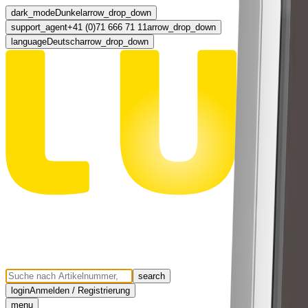
dark_mode
Dunkel
arrow_drop_down
support_agent
+41 (0)71 666 71 11
arrow_drop_down
language
Deutsch
arrow_drop_down
search
login
Anmelden / Registrierung
menu