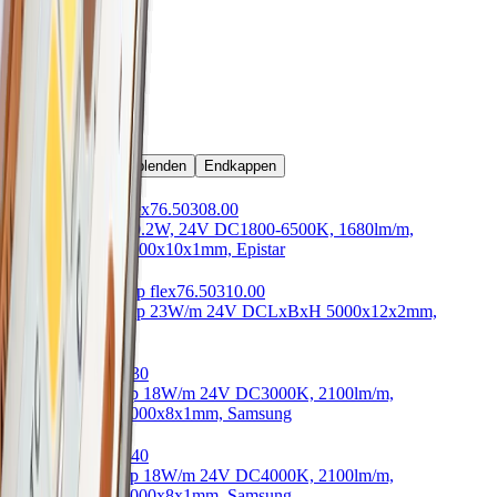
14.4 mm
Montageart
Einbau
Passendes Zubehör
LED-Strips
Lichtblenden
Endkappen
TLP LED-Strip flex
76.50308.00
TLP LED-Strip 19.2W, 24V DC
1800-6500K, 1680lm/m,
RA>90
LxBxH 5000x10x1mm, Epistar
Onyx RGBW-Strip flex
76.50310.00
Onyx RGBW-Strip 23W/m 24V DC
LxBxH 5000x12x2mm,
Samsung
Intenso
76.50315.30
Intenso LED-Strip 18W/m 24V DC
3000K, 2100lm/m,
RA>90
LxBxH 5000x8x1mm, Samsung
Intenso
76.50315.40
Intenso LED-Strip 18W/m 24V DC
4000K, 2100lm/m,
RA>90
LxBxH 5000x8x1mm, Samsung