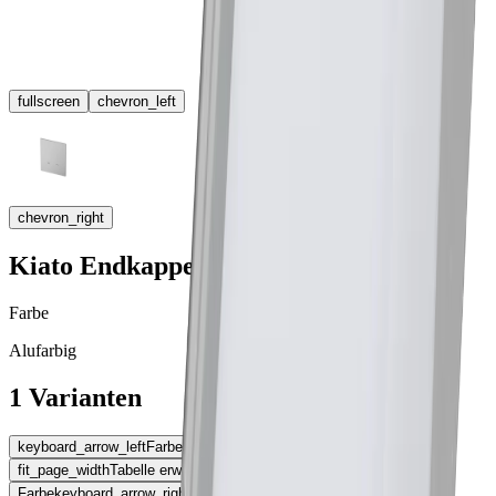
fullscreen
chevron_left
chevron_right
Kiato Endkappe
Farbe
Alufarbig
1 Varianten
keyboard_arrow_left
Farbe
fit_page_width
Tabelle erweitern
Farbe
keyboard_arrow_right