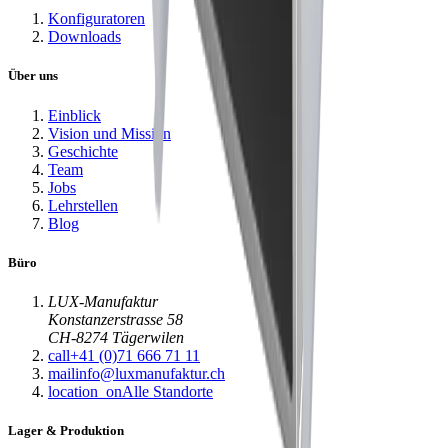
Konfiguratoren
Downloads
Über uns
Einblick
Vision und Mission
Geschichte
Team
Jobs
Lehrstellen
Blog
Büro
LUX-Manufaktur
Konstanzerstrasse 58
CH-8274 Tägerwilen
call
+41 (0)71 666 71 11
mail
info@luxmanufaktur.ch
location_on
Alle Standorte
Lager & Produktion