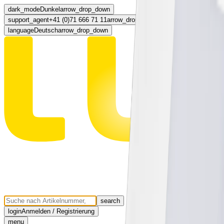
dark_mode
Dunkel
arrow_drop_down
support_agent
+41 (0)71 666 71 11
arrow_drop_down
language
Deutsch
arrow_drop_down
search
login
Anmelden / Registrierung
menu