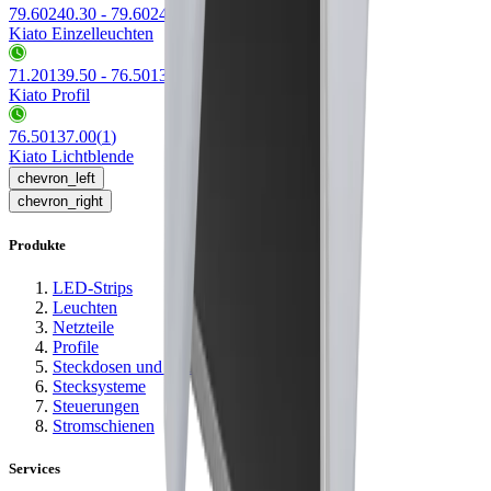
79.60240.30 - 79.60247.40
(
16
)
Kiato Einzelleuchten
71.20139.50 - 76.50136.50
(
2
)
Kiato Profil
76.50137.00
(
1
)
Kiato Lichtblende
chevron_left
chevron_right
Produkte
LED-Strips
Leuchten
Netzteile
Profile
Steckdosen und Ladestationen
Stecksysteme
Steuerungen
Stromschienen
Services