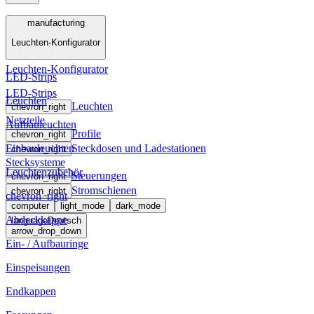
Menü
manufacturing
Leuchten-Konfigurator
manufacturing
Leuchten-Konfigurator
LED-Strips
LED-Strips
Leuchten
Leuchten
chevron_right
Netzteile
Aufbauleuchten
Profile
chevron_right
Einbauleuchten
Steckdosen und Ladestationen
chevron_right
Stecksysteme
Leuchtenzubehör
Steuerungen
chevron_right
Stromschienen
chevron_right
chevron_right
computer
light_mode
dark_mode
Abdeckkappe
language
Deutsch
arrow_drop_down
Ein- / Aufbauringe
Einspeisungen
Endkappen