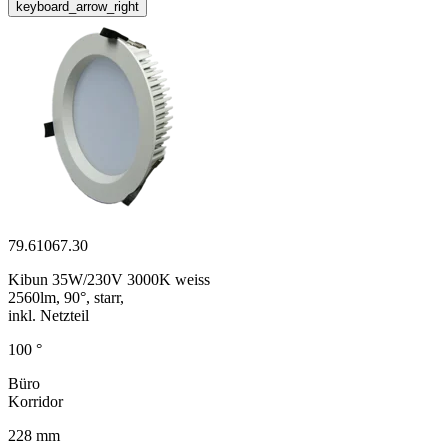
keyboard_arrow_right
79.61067.30
Kibun 35W/230V 3000K weiss
2560lm, 90°, starr,
inkl. Netzteil
100 °
Büro
Korridor
228 mm