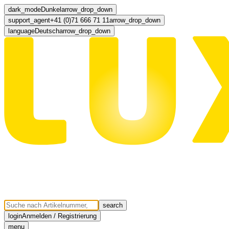
dark_mode
Dunkel
arrow_drop_down
support_agent
+41 (0)71 666 71 11
arrow_drop_down
language
Deutsch
arrow_drop_down
search
login
Anmelden / Registrierung
menu