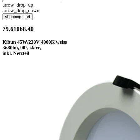
arrow_drop_up
arrow_drop_down
shopping_cart
79.61068.40
Kibun 45W/230V 4000K weiss
3680lm, 90°, starr,
inkl. Netzteil