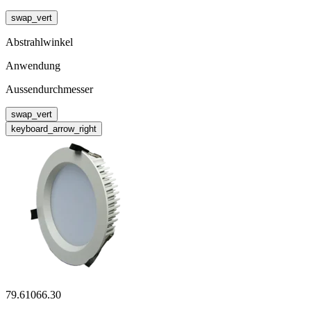
swap_vert
Abstrahlwinkel
Anwendung
Aussendurchmesser
swap_vert
keyboard_arrow_right
79.61066.30