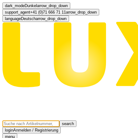
dark_mode
Dunkel
arrow_drop_down
support_agent
+41 (0)71 666 71 11
arrow_drop_down
language
Deutsch
arrow_drop_down
search
login
Anmelden / Registrierung
menu