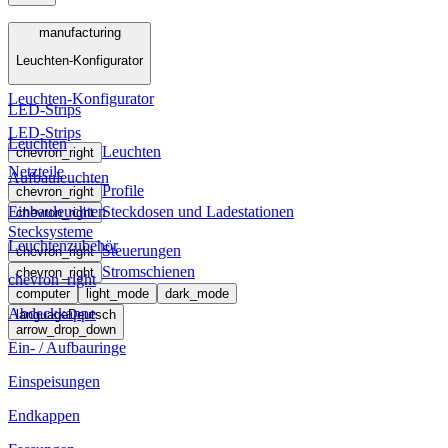
Menü
manufacturing
Leuchten-Konfigurator
manufacturing
Leuchten-Konfigurator
LED-Strips
LED-Strips
Leuchten
Leuchten
chevron_right
Netzteile
Aufbauleuchten
Profile
chevron_right
Einbauleuchten
Steckdosen und Ladestationen
chevron_right
Stecksysteme
Leuchtenzubehör
Steuerungen
chevron_right
Stromschienen
chevron_right
chevron_right
computer
light_mode
dark_mode
Abdeckkappe
language
Deutsch
arrow_drop_down
Ein- / Aufbauringe
Einspeisungen
Endkappen