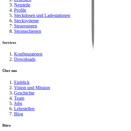
Netzteile
Profile
Steckdosen und Ladestationen
Stecksysteme
Steuerungen
Stromschienen
Services
Konfiguratoren
Downloads
Über uns
Einblick
Vision und Mission
Geschichte
Team
Jobs
Lehrstellen
Blog
Büro