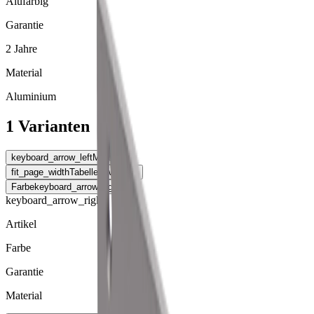
Alufarbig
Garantie
2 Jahre
Material
Aluminium
1 Varianten
keyboard_arrow_left
Material
fit_page_width
Tabelle erweitern
Farbe
keyboard_arrow_right
keyboard_arrow_right
Artikel
Farbe
Garantie
Material