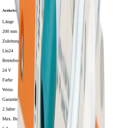
Artikeleigenschaften
Länge
200 mm
Zuleitung/Stecksystem
Lin24
Betriebsspannung
24 V
Farbe
Weiss
Garantie
2 Jahre
Max. Belastbarkeit