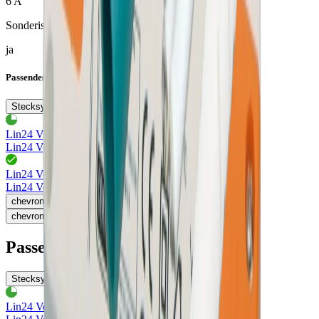
6 A
Sonderisoliert
ja
Passendes Zubehör
Stecksysteme
Lin24 Verlängerungsleitung
76.32741.11
Lin24 Verlängerungsleitung 2m
grün, max. 6A/24V DC
Lin24 Verlängerungsleitung
76.32743.11
Lin24 Verlängerungsleitung 6m
grün, max. 6A/24V DC
chevron_left
chevron_right
Passendes Zubehör
Stecksysteme
Lin24 Verlängerungsleitung
76.32741.11