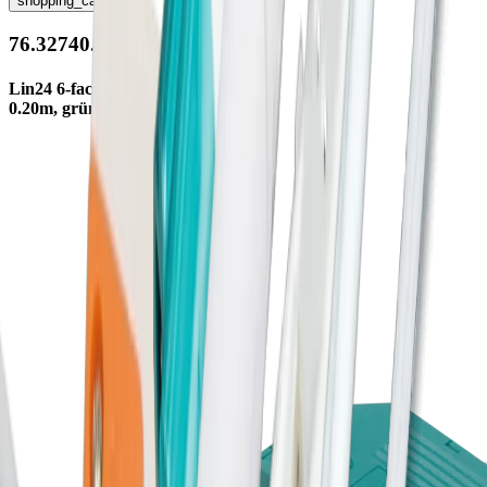
shopping_cart
76.32740.11
Lin24 6-fach Verteiler/Stecker
0.20m, grün, max. 6A/24V DC