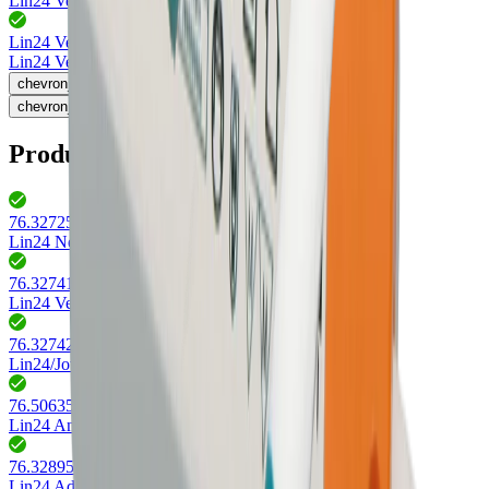
Lin24 Verlängerungsleitung 2m
grün, max. 6A/24V DC
Lin24 Verlängerungsleitung
76.32743.11
Lin24 Verlängerungsleitung 6m
grün, max. 6A/24V DC
chevron_left
chevron_right
Produktfamilie Lin24
76.32725.11 - 76.32727.11
(
3
)
Lin24 Netzteile
76.32741.11 - 76.32743.11
(
2
)
Lin24 Verlängerungsleitung
76.32742.11
(
1
)
Lin24/Jow Adapterleitungen
76.50635.11
(
1
)
Lin24 Anschlussleitung
76.32895.00
(
1
)
Lin24 Adapterleitung