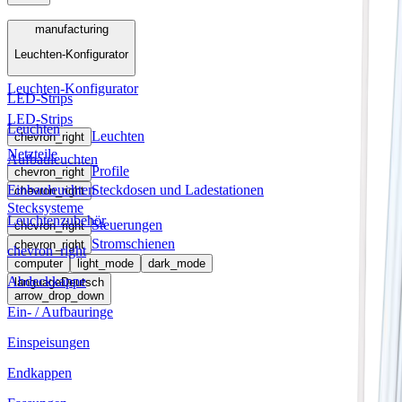
Menü
manufacturing
Leuchten-Konfigurator
manufacturing
Leuchten-Konfigurator
LED-Strips
LED-Strips
Leuchten
Leuchten
chevron_right
Netzteile
Aufbauleuchten
Profile
chevron_right
Einbauleuchten
Steckdosen und Ladestationen
chevron_right
Stecksysteme
Leuchtenzubehör
Steuerungen
chevron_right
Stromschienen
chevron_right
chevron_right
computer
light_mode
dark_mode
Abdeckkappe
language
Deutsch
arrow_drop_down
Ein- / Aufbauringe
Einspeisungen
Endkappen