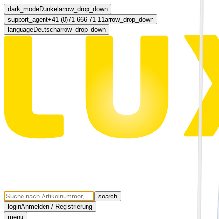
dark_mode
Dunkel
arrow_drop_down
support_agent
+41 (0)71 666 71 11
arrow_drop_down
language
Deutsch
arrow_drop_down
search
login
Anmelden / Registrierung
menu