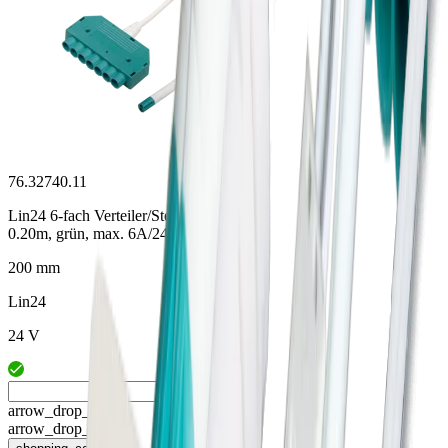
76.32740.11
Lin24 6-fach Verteiler/Stecker
0.20m, grün, max. 6A/24V DC
200 mm
Lin24
24 V
arrow_drop_up
arrow_drop_down