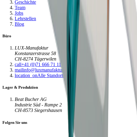
Geschichte
Team
Jobs
Lehrstellen
Blog
Büro
LUX-Manufaktur
Konstanzerstrasse 58
CH-8274 Tägerwilen
call
+41 (0)71 666 71 11
mail
info@luxmanufaktur.ch
location_on
Alle Standorte
Lager & Produktion
Beat Bucher AG
Industrie Süd - Rampe 2
CH-8573 Siegershausen
Folgen Sie uns