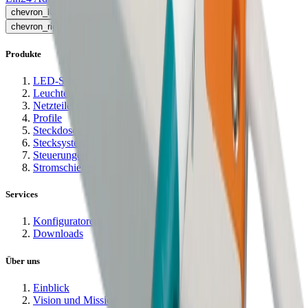
chevron_left
chevron_right
Produkte
LED-Strips
Leuchten
Netzteile
Profile
Steckdosen und Ladestationen
Stecksysteme
Steuerungen
Stromschienen
Services
Konfiguratoren
Downloads
Über uns
Einblick
Vision und Mission