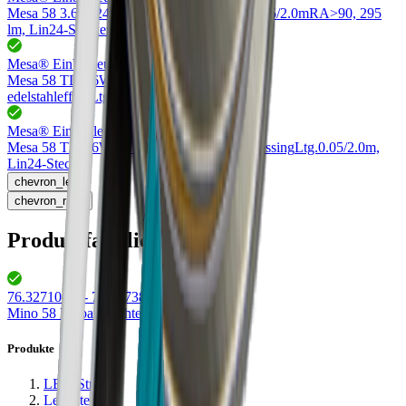
Mesa 58 3.6W/24V DC 4000K
weiss, Ltg.0.05/2.0m
RA>90, 295
lm, Lin24-Stecker
Mesa® Einbauleuchten
76.32703.00
Mesa 58 TL 3.6W/24V DC
2700-6000K,
edelstahleffekt
Ltg.0.05/2.0m, Lin24-Stecker
Mesa® Einbauleuchten
76.32708.00
Mesa 58 TL 3.6W/24V DC
2700-6000K, Messing
Ltg.0.05/2.0m,
Lin24-Stecker
chevron_left
chevron_right
Produktfamilie Mino
76.32710.30 - 76.32738.40
(
8
)
Mino 58 Einbauleuchten
Produkte
LED-Strips
Leuchten