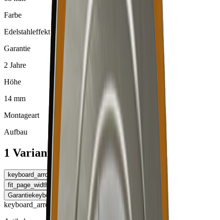
Farbe
Edelstahleffekt
Garantie
2 Jahre
Höhe
14 mm
Montageart
Aufbau
1 Varianten
keyboard_arrow_left
Montageart
fit_page_width
Tabelle erweitern
Garantie
keyboard_arrow_right
keyboard_arrow_right