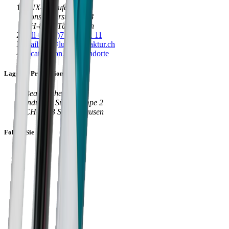
LUX-Manufaktur
Konstanzerstrasse 58
CH-8274 Tägerwilen
call
+41 (0)71 666 71 11
mail
info@luxmanufaktur.ch
location_on
Alle Standorte
Lager & Produktion
Beat Bucher AG
Industrie Süd - Rampe 2
CH-8573 Siegershausen
Folgen Sie uns