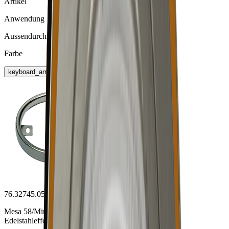
Artikel
Anwendung
Aussendurchmesser
Farbe
keyboard_arrow_right
76.32745.05
Mesa 58/Mino 58 Aufbauring
Edelstahleffekt