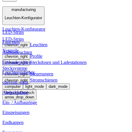
Menü
manufacturing
Leuchten-Konfigurator
manufacturing
Leuchten-Konfigurator
LED-Strips
LED-Strips
Leuchten
Leuchten
chevron_right
Netzteile
Aufbauleuchten
Profile
chevron_right
Einbauleuchten
Steckdosen und Ladestationen
chevron_right
Stecksysteme
Leuchtenzubehör
Steuerungen
chevron_right
Stromschienen
chevron_right
chevron_right
computer
light_mode
dark_mode
Abdeckkappe
language
Deutsch
arrow_drop_down
Ein- / Aufbauringe
Einspeisungen
Endkappen