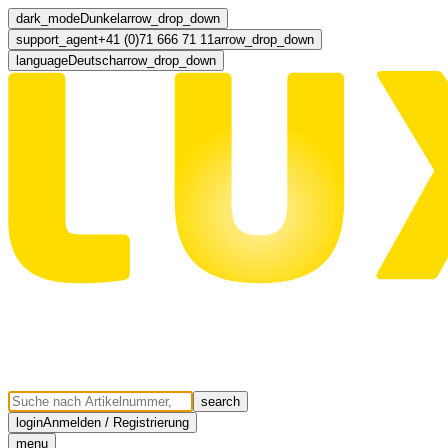
dark_mode
Dunkel
arrow_drop_down
support_agent
+41 (0)71 666 71 11
arrow_drop_down
language
Deutsch
arrow_drop_down
search
login
Anmelden / Registrierung
menu