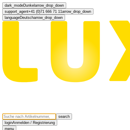
dark_mode
Dunkel
arrow_drop_down
support_agent
+41 (0)71 666 71 11
arrow_drop_down
language
Deutsch
arrow_drop_down
search
login
Anmelden / Registrierung
menu