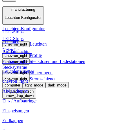
Menü
manufacturing
Leuchten-Konfigurator
manufacturing
Leuchten-Konfigurator
LED-Strips
LED-Strips
Leuchten
Leuchten
chevron_right
Netzteile
Aufbauleuchten
Profile
chevron_right
Einbauleuchten
Steckdosen und Ladestationen
chevron_right
Stecksysteme
Leuchtenzubehör
Steuerungen
chevron_right
Stromschienen
chevron_right
chevron_right
computer
light_mode
dark_mode
Abdeckkappe
language
Deutsch
arrow_drop_down
Ein- / Aufbauringe
Einspeisungen
Endkappen