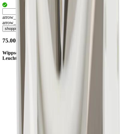
arrow_drop_up
arrow_drop_down
shopping_cart
75.00080.11
Wippschalter weiss zu R32
Leuchte