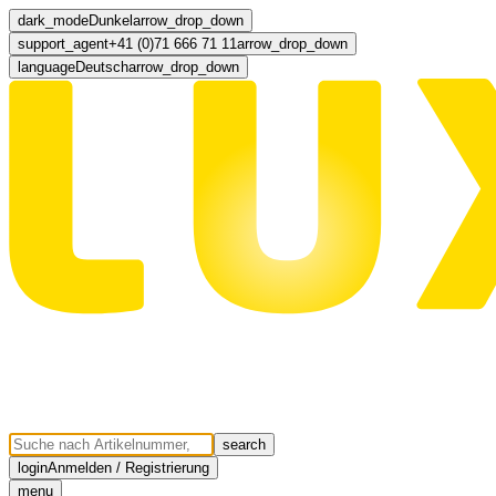
dark_mode
Dunkel
arrow_drop_down
support_agent
+41 (0)71 666 71 11
arrow_drop_down
language
Deutsch
arrow_drop_down
search
login
Anmelden / Registrierung
menu