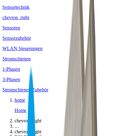
Sensortechnik
chevron_right
Sensoren
Sensorzubehör
WLAN Steuerungen
Stromschienen
1-Phasen
3-Phasen
Stromschienen Zubehör
home
Home
chevron_right
…
chevron_right