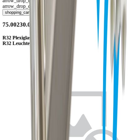
arrow_drop_up
arrow_drop_down
shopping_cart
75.00230.00
R32 Plexiglasabdeckung 586mm
R32 Leuchte 73.00122.xx