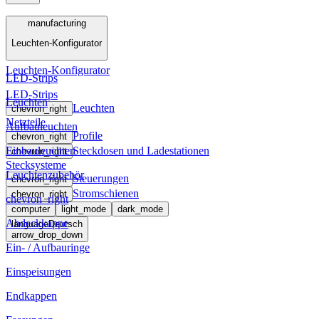
Menü
manufacturing
Leuchten-Konfigurator
manufacturing
Leuchten-Konfigurator
LED-Strips
LED-Strips
Leuchten
Leuchten
chevron_right
Netzteile
Aufbauleuchten
Profile
chevron_right
Einbauleuchten
Steckdosen und Ladestationen
chevron_right
Stecksysteme
Leuchtenzubehör
Steuerungen
chevron_right
Stromschienen
chevron_right
chevron_right
computer
light_mode
dark_mode
Abdeckkappe
language
Deutsch
arrow_drop_down
Ein- / Aufbauringe
Einspeisungen
Endkappen