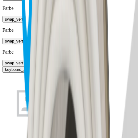
Farbe
swap_vert
Farbe
swap_vert
Farbe
swap_vert
keyboard_arrow_right