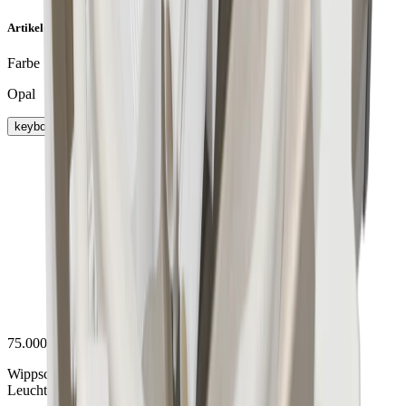
Artikeleigenschaften
Farbe
Opal
keyboard_arrow_right
75.00080.11
Wippschalter weiss zu R32
Leuchte