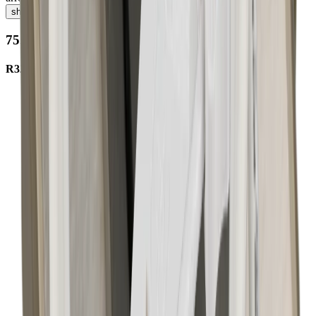
shopping_cart
75.00208.00
R32-Plexiglasabdeckung 753mm