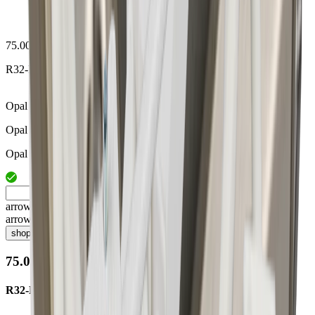
75.00209.00
R32-Plexiglasabdeckung 928mm
Opal
Opal
Opal
arrow_drop_up
arrow_drop_down
shopping_cart
75.00209.00
R32-Plexiglasabdeckung 928mm