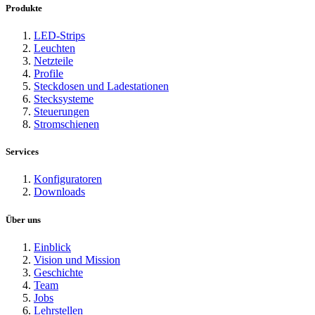
Produkte
LED-Strips
Leuchten
Netzteile
Profile
Steckdosen und Ladestationen
Stecksysteme
Steuerungen
Stromschienen
Services
Konfiguratoren
Downloads
Über uns
Einblick
Vision und Mission
Geschichte
Team
Jobs
Lehrstellen