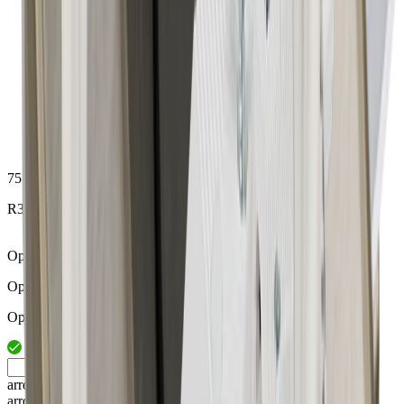
75.00208.00
R32-Plexiglasabdeckung 753mm
Opal
Opal
Opal
arrow_drop_up
arrow_drop_down