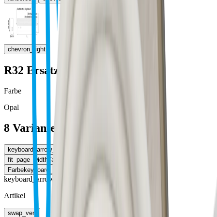
chevron_right
R32 Ersatzteile
Farbe
Opal
8 Varianten
keyboard_arrow_left
Farbe
fit_page_width
Tabelle erweitern
Farbe
keyboard_arrow_right
keyboard_arrow_right
Artikel
swap_vert