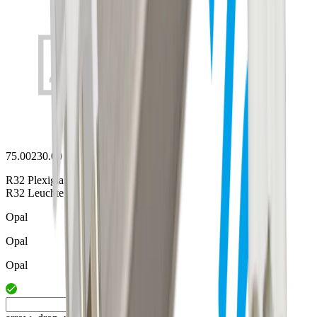
75.00230.00
R32 Plexiglasabdeckung 586mm
R32 Leuchte 73.00122.xx
Opal
Opal
Opal