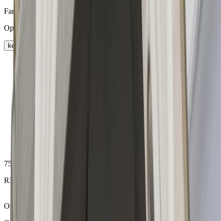
Farbe
Opal
keyboard_arrow_right
75.00206.00
R32-Plexiglasabdeckung 552mm
Opal