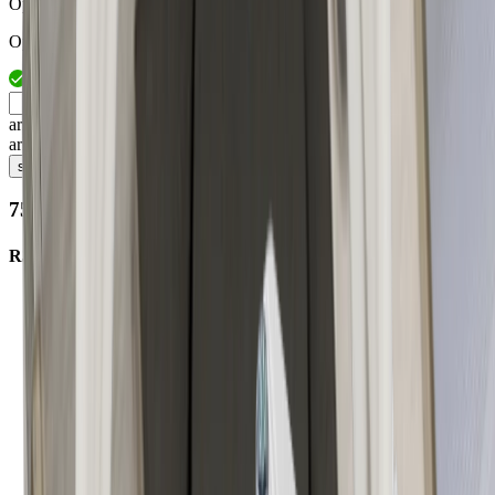
Opal
Opal
arrow_drop_up
arrow_drop_down
shopping_cart
75.00206.00
R32-Plexiglasabdeckung 552mm