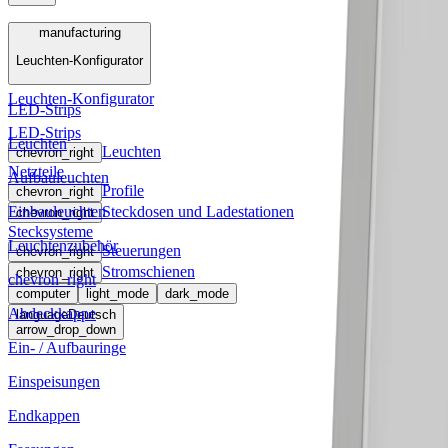
Menü
manufacturing
Leuchten-Konfigurator
manufacturing
Leuchten-Konfigurator
LED-Strips
LED-Strips
Leuchten
Leuchten
chevron_right
Netzteile
Aufbauleuchten
Profile
chevron_right
Einbauleuchten
Steckdosen und Ladestationen
chevron_right
Stecksysteme
Leuchtenzubehör
Steuerungen
chevron_right
Stromschienen
chevron_right
chevron_right
computer
light_mode
dark_mode
Abdeckkappe
language
Deutsch
arrow_drop_down
Ein- / Aufbauringe
Einspeisungen
Endkappen