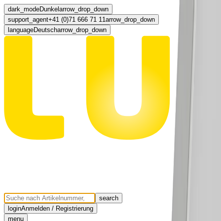
dark_mode
Dunkel
arrow_drop_down
support_agent
+41 (0)71 666 71 11
arrow_drop_down
language
Deutsch
arrow_drop_down
search
login
Anmelden / Registrierung
menu