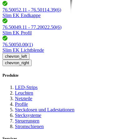
76.50052.11 - 76.50114.39
(
6
)
Slim EK Endkappe
76.50049.11 - 77.20022.50
(
6
)
Slim EK Profil
76.50050.00
(
1
)
Slim EK Lichtblende
chevron_left
chevron_right
Produkte
LED-Strips
Leuchten
Netzteile
Profile
Steckdosen und Ladestationen
Stecksysteme
Steuerungen
Stromschienen
Services