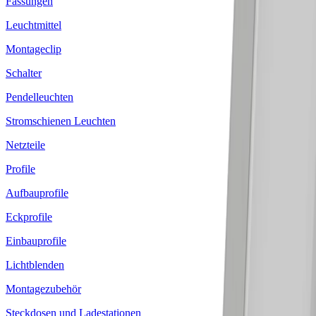
Fassungen
Leuchtmittel
Montageclip
Schalter
Pendelleuchten
Stromschienen Leuchten
Netzteile
Profile
Aufbauprofile
Eckprofile
Einbauprofile
Lichtblenden
Montagezubehör
Steckdosen und Ladestationen