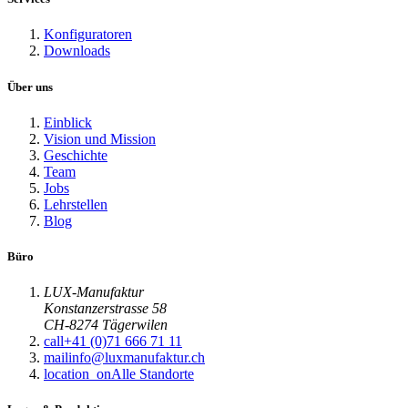
Konfiguratoren
Downloads
Über uns
Einblick
Vision und Mission
Geschichte
Team
Jobs
Lehrstellen
Blog
Büro
LUX-Manufaktur
Konstanzerstrasse 58
CH-8274 Tägerwilen
call
+41 (0)71 666 71 11
mail
info@luxmanufaktur.ch
location_on
Alle Standorte