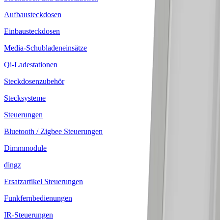
Aufbausteckdosen
Einbausteckdosen
Media-Schubladeneinsätze
Qi-Ladestationen
Steckdosenzubehör
Stecksysteme
Steuerungen
Bluetooth / Zigbee Steuerungen
Dimmmodule
dingz
Ersatzartikel Steuerungen
Funkfernbedienungen
IR-Steuerungen