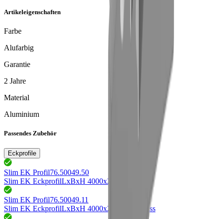
Artikeleigenschaften
Farbe
Alufarbig
Garantie
2 Jahre
Material
Aluminium
Passendes Zubehör
Eckprofile
Slim EK Profil
76.50049.50
Slim EK Eckprofil
LxBxH 4000x20x16mm
Slim EK Profil
76.50049.11
Slim EK Eckprofil
LxBxH 4000x20x16mm
weiss