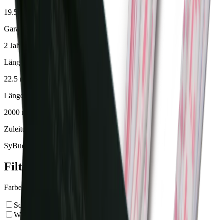
19.5 mm
Garantie
2 Jahre
Länge
22.5 mm
Länge Anschlussleitung
2000 mm
Zuleitung/Stecksystem
SyBuc
Filter
Farbe
Schwarz
Weiss