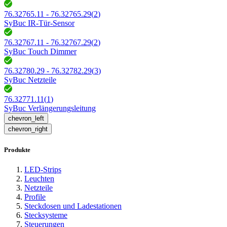
76.32765.11 - 76.32765.29
(
2
)
SyBuc IR-Tür-Sensor
76.32767.11 - 76.32767.29
(
2
)
SyBuc Touch Dimmer
76.32780.29 - 76.32782.29
(
3
)
SyBuc Netzteile
76.32771.11
(
1
)
SyBuc Verlängerungsleitung
chevron_left
chevron_right
Produkte
LED-Strips
Leuchten
Netzteile
Profile
Steckdosen und Ladestationen
Stecksysteme
Steuerungen