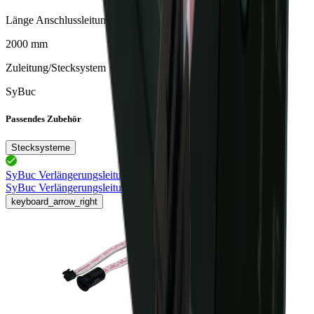
Länge Anschlussleitung
2000 mm
Zuleitung/Stecksystem
SyBuc
Passendes Zubehör
Stecksysteme
SyBuc Verlängerungsleitung
76.32771.11
SyBuc Verlängerungsleitung 1m
für Zubehör, weiss
keyboard_arrow_right