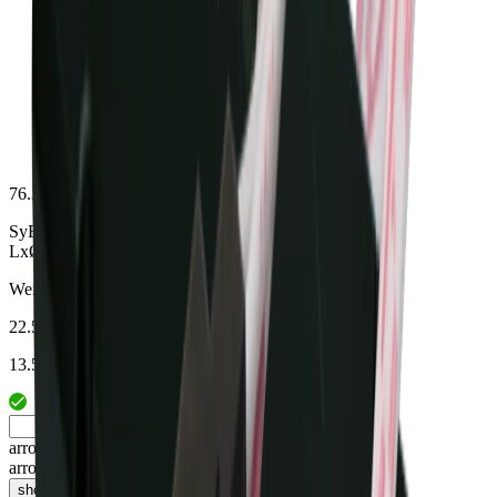
76.32768.11
SyBuc IR-Dimmer weiss
LxØ 19.5x12mm, Leitung 2m
Weiss
22.5 mm
13.5 mm
arrow_drop_up
arrow_drop_down
shopping_cart