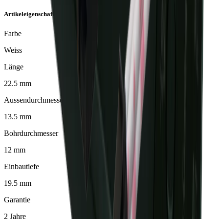
Artikeleigenschaften
Farbe
Weiss
Länge
22.5 mm
Aussendurchmesser
13.5 mm
Bohrdurchmesser
12 mm
Einbautiefe
19.5 mm
Garantie
2 Jahre