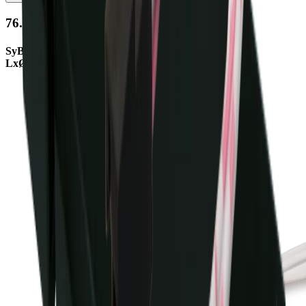
76.32768.11
SyBuc IR-Dimmer weiss
LxØ 19.5x12mm, Leitung 2m