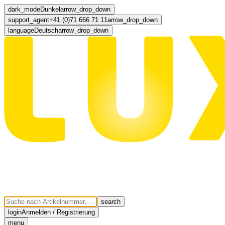
dark_mode
Dunkel
arrow_drop_down
support_agent
+41 (0)71 666 71 11
arrow_drop_down
language
Deutsch
arrow_drop_down
search
login
Anmelden / Registrierung
menu