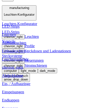
Menü
manufacturing
Leuchten-Konfigurator
manufacturing
Leuchten-Konfigurator
LED-Strips
LED-Strips
Leuchten
Leuchten
chevron_right
Netzteile
Aufbauleuchten
Profile
chevron_right
Einbauleuchten
Steckdosen und Ladestationen
chevron_right
Stecksysteme
Leuchtenzubehör
Steuerungen
chevron_right
Stromschienen
chevron_right
chevron_right
computer
light_mode
dark_mode
Abdeckkappe
language
Deutsch
arrow_drop_down
Ein- / Aufbauringe
Einspeisungen
Endkappen