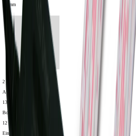
12 mm
2 Jahre
Aussendurchmesser
13.5 mm
Bohrdurchmesser
12 mm
Einbautiefe