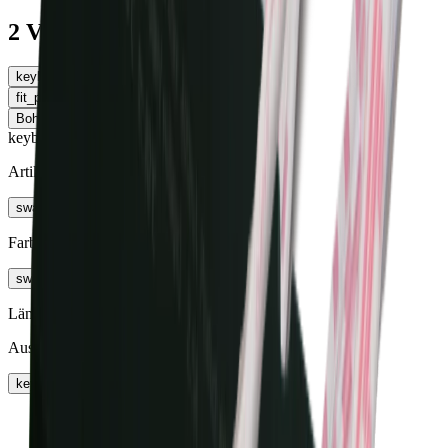
2 Varianten
keyboard_arrow_left
Zuleitung/Stecksystem
fit_page_width
Tabelle erweitern
Bohrdurchmesser
keyboard_arrow_right
keyboard_arrow_right
Artikel
swap_vert
Farbe
swap_vert
Länge
Aussendurchmesser
keyboard_arrow_right