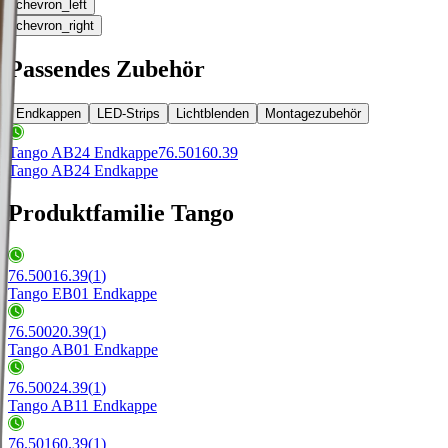
chevron_left
chevron_right
Passendes Zubehör
Endkappen
LED-Strips
Lichtblenden
Montagezubehör
Tango AB24 Endkappe
76.50160.39
Tango AB24 Endkappe
Produktfamilie Tango
76.50016.39
(
1
)
Tango EB01 Endkappe
76.50020.39
(
1
)
Tango AB01 Endkappe
76.50024.39
(
1
)
Tango AB11 Endkappe
76.50160.39
(
1
)