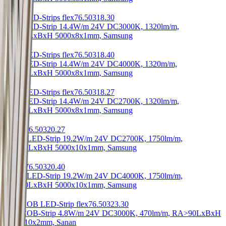
Yoko LED-Strips flex
76.50318.30
Yoko LED-Strip 14.4W/m 24V DC
3000K, 1320lm/m,
RA>90
LxBxH 5000x8x1mm, Samsung
Yoko LED-Strips flex
76.50318.40
Yoko LED-Strip 14.4W/m 24V DC
4000K, 1320m/m,
RA>90
LxBxH 5000x8x1mm, Samsung
Yoko LED-Strips flex
76.50318.27
Yoko LED-Strip 14.4W/m 24V DC
2700K, 1320lm/m,
RA>90
LxBxH 5000x8x1mm, Samsung
Power
76.50320.27
Power LED-Strip 19.2W/m 24V DC
2700K, 1750lm/m,
RA>90
LxBxH 5000x10x1mm, Samsung
Power
76.50320.40
Power LED-Strip 19.2W/m 24V DC
4000K, 1750lm/m,
RA>90
LxBxH 5000x10x1mm, Samsung
Low COB LED-Strip flex
76.50323.30
Low COB-Strip 4.8W/m 24V DC
3000K, 470lm/m, RA>90
LxBxH
5000x10x2mm, Sanan