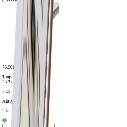
76.50158.50
Tango AB24 Aufbauprofil
LxBxH 5500x7x8.8mm
24.5 mm
Alu glanzeloxiert
2 Jahre