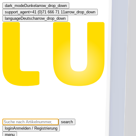
dark_mode
Dunkel
arrow_drop_down
support_agent
+41 (0)71 666 71 11
arrow_drop_down
language
Deutsch
arrow_drop_down
search
login
Anmelden / Registrierung
menu