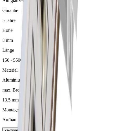
Alu glanzeloxiert
Garantie
5 Jahre
Höhe
8 mm
Länge
150 - 5500 mm
Material
Aluminium
max. Breite für LED
13.5 mm
Montageart
Aufbau
keyboard_arrow_right