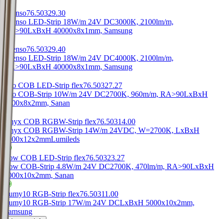
Intenso
76.50329.30
Intenso LED-Strip 18W/m 24V DC
3000K, 2100lm/m,
RA>90
LxBxH 40000x8x1mm, Samsung
Intenso
76.50329.40
Intenso LED-Strip 18W/m 24V DC
4000K, 2100lm/m,
RA>90
LxBxH 40000x8x1mm, Samsung
Leo COB LED-Strip flex
76.50327.27
Leo COB-Strip 10W/m 24V DC
2700K, 960m/m, RA>90
LxBxH
5000x8x2mm, Sanan
Onyx COB RGBW-Strip flex
76.50314.00
Onyx COB RGBW-Strip 14W/m 24V
DC, W=2700K, LxBxH
5000x12x2mm
Lumileds
Low COB LED-Strip flex
76.50323.27
Low COB-Strip 4.8W/m 24V DC
2700K, 470lm/m, RA>90
LxBxH
5000x10x2mm, Sanan
Lumy10 RGB-Strip flex
76.50311.00
Lumy10 RGB-Strip 17W/m 24V DC
LxBxH 5000x10x2mm,
Samsung