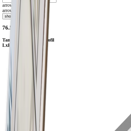
arrow_drop_up
arrow_drop_down
shopping_cart
76.50158.50
Tango AB24 Aufbauprofil
LxBxH 5500x7x8.8mm