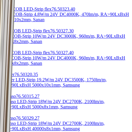
Low COB LED-Strip flex
76.50323.40
Low COB-Strip 4.8W/m 24V DC
4000K, 470lm/m, RA>90
LxBxH
5000x10x2mm, Sanan
Leo COB LED-Strip flex
76.50327.30
Leo COB-Strip 10W/m 24V DC
3000K, 960m/m, RA>90
LxBxH
5000x8x2mm, Sanan
Leo COB LED-Strip flex
76.50327.40
Leo COB-Strip 10W/m 24V DC
4000K, 960m/m, RA>90
LxBxH
5000x8x2mm, Sanan
Power
76.50320.35
Power LED-Strip 19.2W/m 24V DC
3500K, 1750lm/m,
RA>90
LxBxH 5000x10x1mm, Samsung
Intenso
76.50315.27
Intenso LED-Strip 18W/m 24V DC
2700K, 2100lm/m,
RA>90
LxBxH 5000x8x1mm, Samsung
Intenso
76.50329.27
Intenso LED-Strip 18W/m 24V DC
2700K, 2100lm/m,
RA>90
LxBxH 40000x8x1mm, Samsung