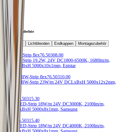
Montageart
Aufbau
Passendes Zubehör
LED-Strips
Lichtblenden
Endkappen
Montagezubehör
TLP LED-Strip flex
76.50308.00
TLP LED-Strip 19.2W, 24V DC
1800-6500K, 1680lm/m,
RA>90
LxBxH 5000x10x1mm, Epistar
Onyx RGBW-Strip flex
76.50310.00
Onyx RGBW-Strip 23W/m 24V DC
LxBxH 5000x12x2mm,
Samsung
Intenso
76.50315.30
Intenso LED-Strip 18W/m 24V DC
3000K, 2100lm/m,
RA>90
LxBxH 5000x8x1mm, Samsung
Intenso
76.50315.40
Intenso LED-Strip 18W/m 24V DC
4000K, 2100lm/m,
RA>90
LxBxH 5000x8x1mm, Samsung