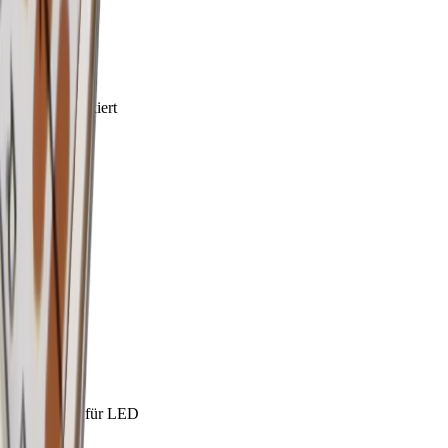
Breite
24.5 mm
Farbe
Alu glanzeloxiert
Garantie
2 Jahre
Höhe
8 mm
Länge
5500 mm
Material
Aluminium
max. Breite für LED
13.5 mm