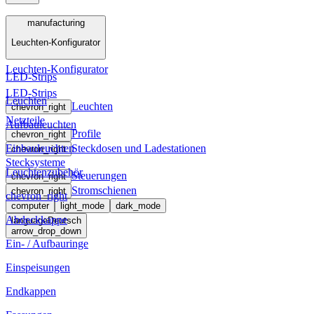
Menü
manufacturing
Leuchten-Konfigurator
manufacturing
Leuchten-Konfigurator
LED-Strips
LED-Strips
Leuchten
Leuchten
chevron_right
Netzteile
Aufbauleuchten
Profile
chevron_right
Einbauleuchten
Steckdosen und Ladestationen
chevron_right
Stecksysteme
Leuchtenzubehör
Steuerungen
chevron_right
Stromschienen
chevron_right
chevron_right
computer
light_mode
dark_mode
Abdeckkappe
language
Deutsch
arrow_drop_down
Ein- / Aufbauringe
Einspeisungen
Endkappen