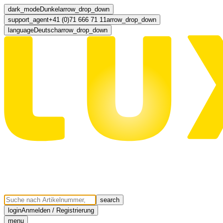
dark_mode
Dunkel
arrow_drop_down
support_agent
+41 (0)71 666 71 11
arrow_drop_down
language
Deutsch
arrow_drop_down
search
login
Anmelden / Registrierung
menu