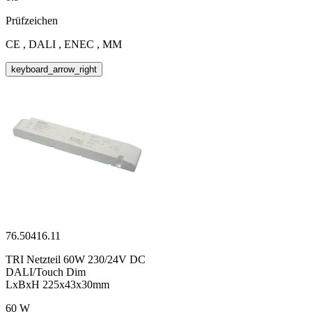
Prüfzeichen
CE , DALI , ENEC , MM
keyboard_arrow_right
76.50416.11
TRI Netzteil 60W 230/24V DC
DALI/Touch Dim
LxBxH 225x43x30mm
60 W