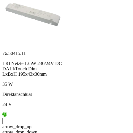
76.50415.11
TRI Netzteil 35W 230/24V DC
DALI/Touch Dim
LxBxH 195x43x30mm
35 W
Direktanschluss
24 V
arrow_drop_up
arrow_drop_down