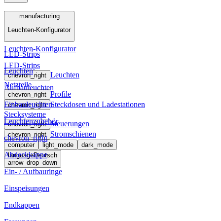
Menü
manufacturing
Leuchten-Konfigurator
manufacturing
Leuchten-Konfigurator
LED-Strips
LED-Strips
Leuchten
Leuchten
chevron_right
Netzteile
Aufbauleuchten
Profile
chevron_right
Einbauleuchten
Steckdosen und Ladestationen
chevron_right
Stecksysteme
Leuchtenzubehör
Steuerungen
chevron_right
Stromschienen
chevron_right
chevron_right
computer
light_mode
dark_mode
Abdeckkappe
language
Deutsch
arrow_drop_down
Ein- / Aufbauringe
Einspeisungen
Endkappen