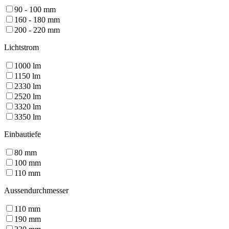
90 - 100
mm
160 - 180
mm
200 - 220
mm
Lichtstrom
1000
lm
1150
lm
2330
lm
2520
lm
3320
lm
3350
lm
Einbautiefe
80
mm
100
mm
110
mm
Aussendurchmesser
110
mm
190
mm