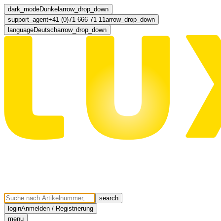
dark_mode
Dunkel
arrow_drop_down
support_agent
+41 (0)71 666 71 11
arrow_drop_down
language
Deutsch
arrow_drop_down
search
login
Anmelden / Registrierung
menu