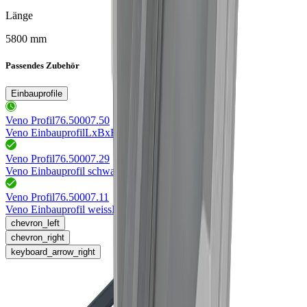
Länge
5800 mm
Passendes Zubehör
Einbauprofile
Veno Profil
76.50007.50
Veno Einbauprofil
LxBxH 5800x39x13mm
Veno Profil
76.50007.29
Veno Einbauprofil schwarz
LxBxH 5800x39x13mm
Veno Profil
76.50007.11
Veno Einbauprofil weiss
LxBxH 5800x39x13mm
chevron_left
chevron_right
keyboard_arrow_right