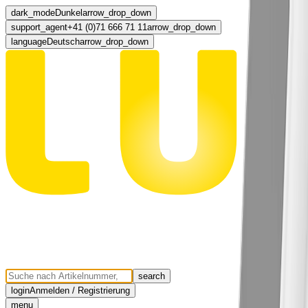
dark_mode
Dunkel
arrow_drop_down
support_agent
+41 (0)71 666 71 11
arrow_drop_down
language
Deutsch
arrow_drop_down
search
login
Anmelden / Registrierung
menu