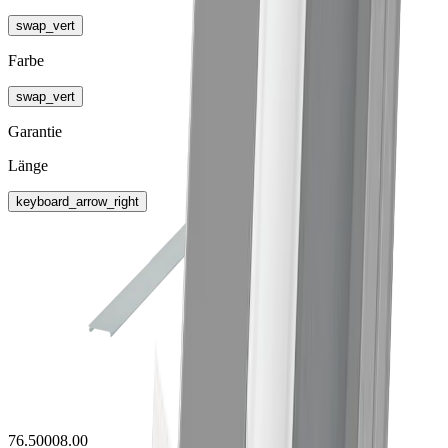
swap_vert
Farbe
swap_vert
Garantie
Länge
keyboard_arrow_right
76.50008.00