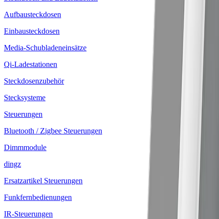
Aufbausteckdosen
Einbausteckdosen
Media-Schubladeneinsätze
Qi-Ladestationen
Steckdosenzubehör
Stecksysteme
Steuerungen
Bluetooth / Zigbee Steuerungen
Dimmmodule
dingz
Ersatzartikel Steuerungen
Funkfernbedienungen
IR-Steuerungen