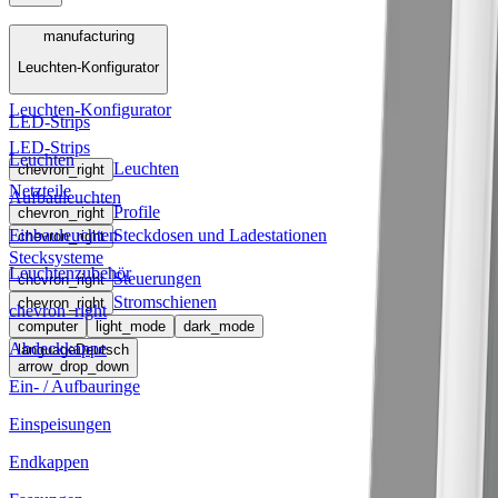
Menü
manufacturing
Leuchten-Konfigurator
manufacturing
Leuchten-Konfigurator
LED-Strips
LED-Strips
Leuchten
Leuchten
chevron_right
Netzteile
Aufbauleuchten
Profile
chevron_right
Einbauleuchten
Steckdosen und Ladestationen
chevron_right
Stecksysteme
Leuchtenzubehör
Steuerungen
chevron_right
Stromschienen
chevron_right
chevron_right
computer
light_mode
dark_mode
Abdeckkappe
language
Deutsch
arrow_drop_down
Ein- / Aufbauringe
Einspeisungen
Endkappen