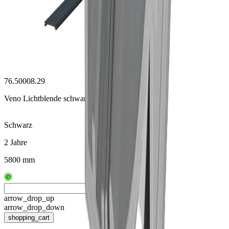
76.50008.29
Veno Lichtblende schwarz, 6m
Schwarz
2 Jahre
5800 mm
arrow_drop_up
arrow_drop_down
shopping_cart