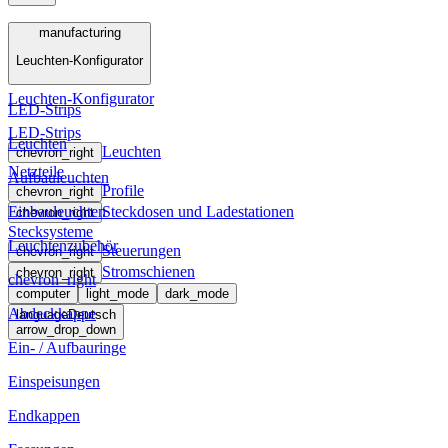
Menü
manufacturing
Leuchten-Konfigurator
manufacturing
Leuchten-Konfigurator
LED-Strips
LED-Strips
Leuchten
Leuchten
chevron_right
Netzteile
Aufbauleuchten
Profile
chevron_right
Einbauleuchten
Steckdosen und Ladestationen
chevron_right
Stecksysteme
Leuchtenzubehör
Steuerungen
chevron_right
Stromschienen
chevron_right
chevron_right
computer
light_mode
dark_mode
Abdeckkappe
language
Deutsch
arrow_drop_down
Ein- / Aufbauringe
Einspeisungen
Endkappen