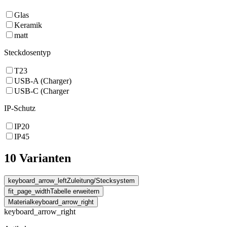
Glas
Keramik
matt
Steckdosentyp
T23
USB-A (Charger)
USB-C (Charger
IP-Schutz
IP20
IP45
10 Varianten
keyboard_arrow_left
Zuleitung/Stecksystem
fit_page_width
Tabelle erweitern
Material
keyboard_arrow_right
keyboard_arrow_right