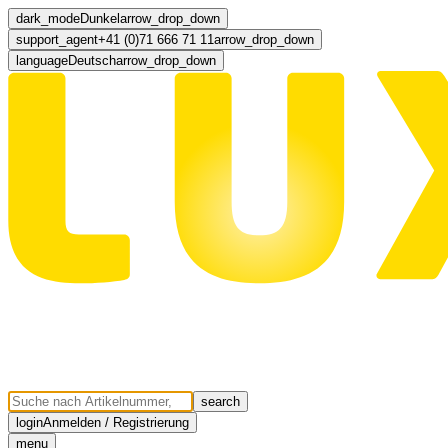
dark_mode
Dunkel
arrow_drop_down
support_agent
+41 (0)71 666 71 11
arrow_drop_down
language
Deutsch
arrow_drop_down
search
login
Anmelden / Registrierung
menu