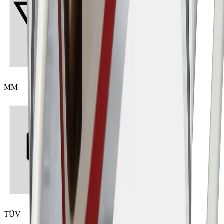
MM
TÜV