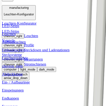
Menü
manufacturing
Leuchten-Konfigurator
manufacturing
Leuchten-Konfigurator
LED-Strips
LED-Strips
Leuchten
Leuchten
chevron_right
Netzteile
Aufbauleuchten
Profile
chevron_right
Einbauleuchten
Steckdosen und Ladestationen
chevron_right
Stecksysteme
Leuchtenzubehör
Steuerungen
chevron_right
Stromschienen
chevron_right
chevron_right
computer
light_mode
dark_mode
Abdeckkappe
language
Deutsch
arrow_drop_down
Ein- / Aufbauringe
Einspeisungen
Endkappen