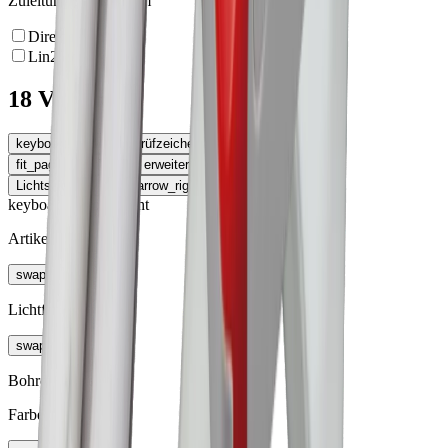
Zuleitung/Stecksystem
Direktanschluss
Lin230
18 Varianten
keyboard_arrow_left
Prüfzeichen
fit_page_width
Tabelle erweitern
Lichtstrom
keyboard_arrow_right
keyboard_arrow_right
Artikel
swap_vert
Lichtfarbe
swap_vert
Bohrdurchmesser
Farbe