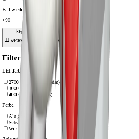
Farbwiedergabe
>90
keyboard_arrow_down
11 weitere Eigenschaften anzeigen
Filter
Lichtfarbe
2700 K (extrawarmweiss)
3000 K (warmweiss)
4000 K (neutralweiss)
Farbe
Alu gebürstet
Schwarz
Weiss