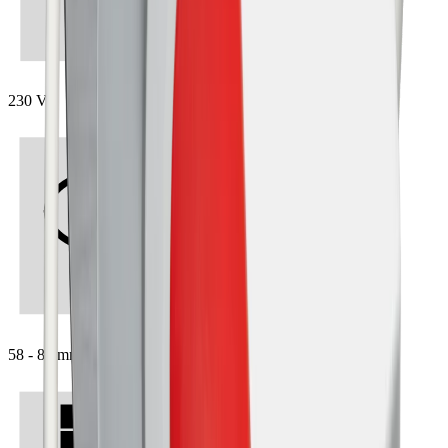
230 V
58 - 80 mm