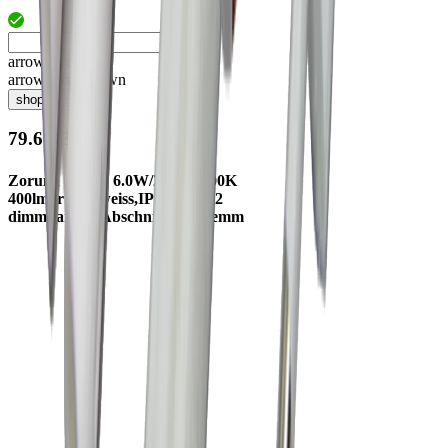
arrow_drop_up
arrow_drop_down
shopping_cart
79.61135.30
Zoruna Junior 6.0W/230V 3000K
400lm, rund, weiss,IP44,RA>92
dimmbar PH Abschnitt, m. Klemm