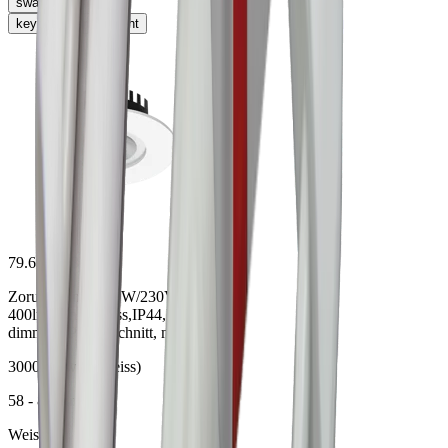
swap_vert
keyboard_arrow_right
79.61135.30
Zoruna Junior 6.0W/230V 3000K
400lm, rund, weiss,IP44,RA>92
dimmbar PH Abschnitt, m. Klemm
3000 K (warmweiss)
58 - 80 mm
Weiss