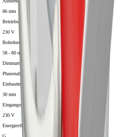
Aussendurchmesser
86 mm
Betriebsspannung
230 V
Bohrdurchmesser
58 - 80 mm
Dimmart
Phasenabschnitt
Einbautiefe
30 mm
Eingangsspannung
230 V
Energieeffizienz
G