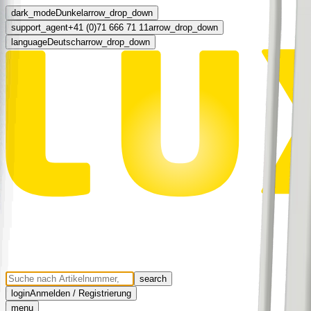
dark_mode
Dunkel
arrow_drop_down
support_agent
+41 (0)71 666 71 11
arrow_drop_down
language
Deutsch
arrow_drop_down
search
login
Anmelden / Registrierung
menu