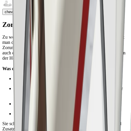
chevron_right
Zoruna® Junior Einbauleuchten
Zu wenig Platz in der Decke? Mit herkömmlichen Leuchten stösst
man da schnell an die Grenzen.
Zoruna® Junior ist anders: Mit nur 30 mm Einbautiefe passt sie
auch dort, wo andere Leuchten schlicht keinen Platz finden – ob in
der Hohldecke, Massivholz oder bei engen Renovationslösungen.
Was die Zoruna® Junior so besonders macht:
Nur 30 mm Einbautiefe ideal bei engen Platzverhältnissen
Direkter Anschluss an 230V, kein Trafo = kein zusätzlicher
Aufwand
Direkt Einbau ins Holz möglich
Komplette Leuchte halogenfrei
Sie schafft Raum, wo sonst keiner ist und spart Zeit, Nerven und
Zusatzkosten.