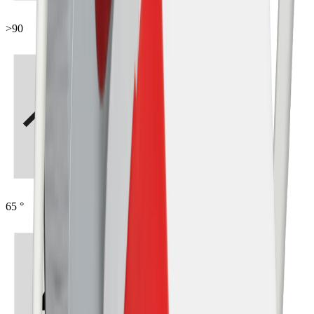
>90
65 °