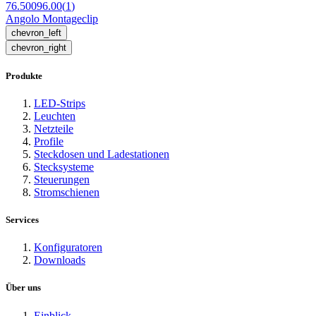
76.50096.00
(
1
)
Angolo Montageclip
chevron_left
chevron_right
Produkte
LED-Strips
Leuchten
Netzteile
Profile
Steckdosen und Ladestationen
Stecksysteme
Steuerungen
Stromschienen
Services
Konfiguratoren
Downloads
Über uns
Einblick