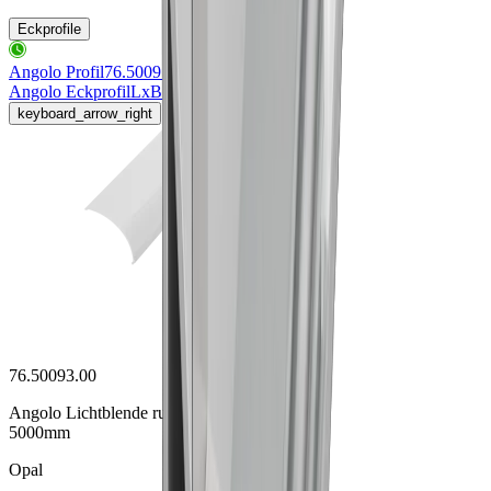
Eckprofile
Angolo Profil
76.50091.50
Angolo Eckprofil
LxBxH 5000x30x30mm
keyboard_arrow_right
76.50093.00
Angolo Lichtblende rund opal
5000mm
Opal