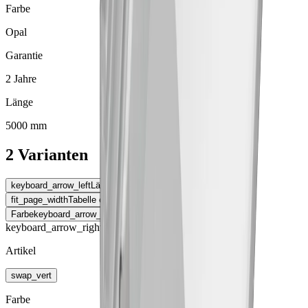
Farbe
Opal
Garantie
2 Jahre
Länge
5000 mm
2 Varianten
keyboard_arrow_left
Länge
fit_page_width
Tabelle erweitern
Farbe
keyboard_arrow_right
keyboard_arrow_right
Artikel
swap_vert
Farbe