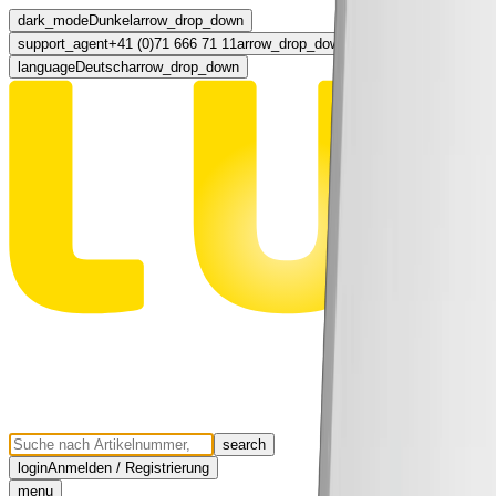
dark_mode
Dunkel
arrow_drop_down
support_agent
+41 (0)71 666 71 11
arrow_drop_down
language
Deutsch
arrow_drop_down
search
login
Anmelden / Registrierung
menu