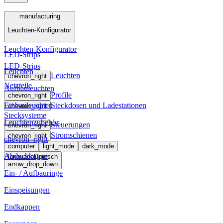
Menü
manufacturing
Leuchten-Konfigurator
manufacturing
Leuchten-Konfigurator
LED-Strips
LED-Strips
Leuchten
Leuchten
chevron_right
Netzteile
Aufbauleuchten
Profile
chevron_right
Einbauleuchten
Steckdosen und Ladestationen
chevron_right
Stecksysteme
Leuchtenzubehör
Steuerungen
chevron_right
Stromschienen
chevron_right
chevron_right
computer
light_mode
dark_mode
Abdeckkappe
language
Deutsch
arrow_drop_down
Ein- / Aufbauringe
Einspeisungen
Endkappen