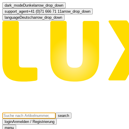
dark_mode
Dunkel
arrow_drop_down
support_agent
+41 (0)71 666 71 11
arrow_drop_down
language
Deutsch
arrow_drop_down
search
login
Anmelden / Registrierung
menu