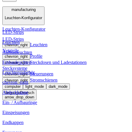
Menü
manufacturing
Leuchten-Konfigurator
manufacturing
Leuchten-Konfigurator
LED-Strips
LED-Strips
Leuchten
Leuchten
chevron_right
Netzteile
Aufbauleuchten
Profile
chevron_right
Einbauleuchten
Steckdosen und Ladestationen
chevron_right
Stecksysteme
Leuchtenzubehör
Steuerungen
chevron_right
Stromschienen
chevron_right
chevron_right
computer
light_mode
dark_mode
Abdeckkappe
language
Deutsch
arrow_drop_down
Ein- / Aufbauringe
Einspeisungen
Endkappen