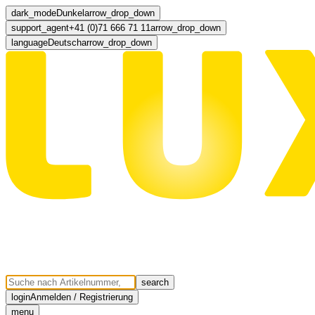
dark_mode
Dunkel
arrow_drop_down
support_agent
+41 (0)71 666 71 11
arrow_drop_down
language
Deutsch
arrow_drop_down
search
login
Anmelden / Registrierung
menu