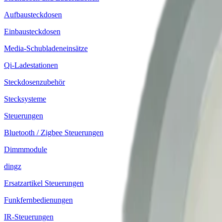
Aufbausteckdosen
Einbausteckdosen
Media-Schubladeneinsätze
Qi-Ladestationen
Steckdosenzubehör
Stecksysteme
Steuerungen
Bluetooth / Zigbee Steuerungen
Dimmmodule
dingz
Ersatzartikel Steuerungen
Funkfernbedienungen
IR-Steuerungen