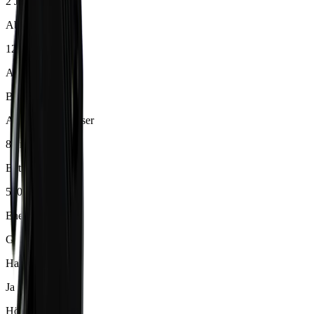
2 Jahre
Abstrahlwinkel
120 °
Anwendung
Bad , Küche
Aussendurchmesser
84 mm
Betriebsstrom
500 mA
Energieeffizienz
G
Halogenfrei
Ja
Höhe