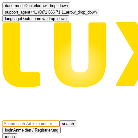
dark_mode
Dunkel
arrow_drop_down
support_agent
+41 (0)71 666 71 11
arrow_drop_down
language
Deutsch
arrow_drop_down
search
login
Anmelden / Registrierung
menu