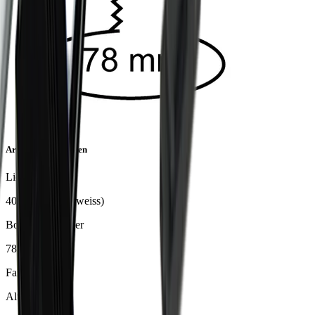
Artikeleigenschaften
Lichtfarbe
4000 K (neutralweiss)
Bohrdurchmesser
78 mm
Farbe
Alufarbig