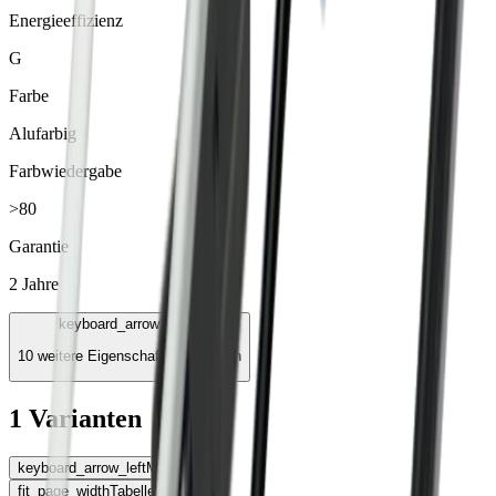
Energieeffizienz
G
Farbe
Alufarbig
Farbwiedergabe
>80
Garantie
2 Jahre
keyboard_arrow_down
10 weitere Eigenschaften anzeigen
1 Varianten
keyboard_arrow_left
Montageart
fit_page_width
Tabelle erweitern