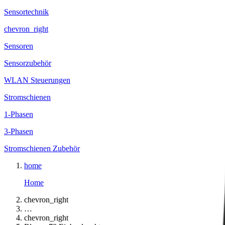
Sensortechnik
chevron_right
Sensoren
Sensorzubehör
WLAN Steuerungen
Stromschienen
1-Phasen
3-Phasen
Stromschienen Zubehör
home
Home
chevron_right
…
chevron_right