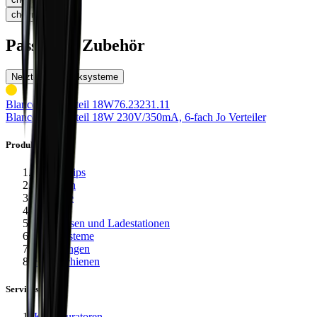
chevron_right
Passendes Zubehör
Netzteile
Stecksysteme
Blanco 58 Netzteil 18W
76.23231.11
Blanco 58 Netzteil 18W 230V/
350mA, 6-fach Jo Verteiler
Produkte
LED-Strips
Leuchten
Netzteile
Profile
Steckdosen und Ladestationen
Stecksysteme
Steuerungen
Stromschienen
Services
Konfiguratoren