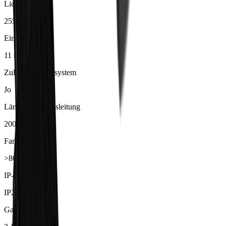
Lichtstrom
255 lm
Einbautiefe
11 mm
Zuleitung/Stecksystem
Jo
Länge Anschlussleitung
2000 mm
Farbwiedergabe
>80
IP-Schutz
IP20
Garantie