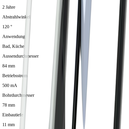
2 Jahre
Abstrahlwinkel
120 °
Anwendung
Bad, Küche
Aussendurchmesser
84 mm
Betriebsstrom
500 mA
Bohrdurchmesser
78 mm
Einbautiefe
11 mm