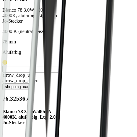
Blanco 78 3.0W/500mA
4000K, alufarbig, Ltg. 2.0m
Jo-Stecker
4000 K (neutralweiss)
78 mm
Alufarbig
arrow_drop_up
arrow_drop_down
shopping_cart
76.32536.40
Blanco 78 3.0W/500mA
4000K, alufarbig, Ltg. 2.0m
Jo-Stecker