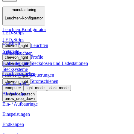
Menü
manufacturing
Leuchten-Konfigurator
manufacturing
Leuchten-Konfigurator
LED-Strips
LED-Strips
Leuchten
Leuchten
chevron_right
Netzteile
Aufbauleuchten
Profile
chevron_right
Einbauleuchten
Steckdosen und Ladestationen
chevron_right
Stecksysteme
Leuchtenzubehör
Steuerungen
chevron_right
Stromschienen
chevron_right
chevron_right
computer
light_mode
dark_mode
Abdeckkappe
language
Deutsch
arrow_drop_down
Ein- / Aufbauringe
Einspeisungen
Endkappen