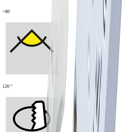
>80
120 °