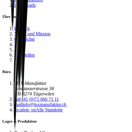
Downloads
Über uns
Einblick
Vision und Mission
Geschichte
Team
Jobs
Lehrstellen
Blog
Büro
LUX-Manufaktur
Konstanzerstrasse 58
CH-8274 Tägerwilen
call
+41 (0)71 666 71 11
mail
info@luxmanufaktur.ch
location_on
Alle Standorte
Lager & Produktion