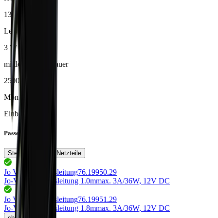
13 mm
Leistung
3 W
mittlere Lebensdauer
25000 h
Montageart
Einbau
Passendes Zubehör
Stecksysteme
Netzteile
Jo Verlängerungsleitung
76.19950.29
Jo-Verlängerungsleitung 1.0m
max. 3A/36W, 12V DC
Jo Verlängerungsleitung
76.19951.29
Jo-Verlängerungsleitung 1.8m
max. 3A/36W, 12V DC
chevron_left