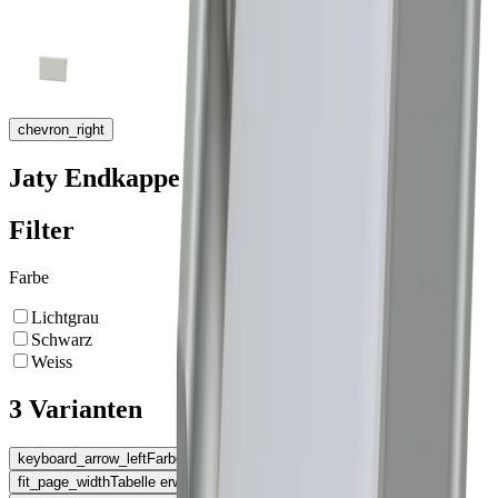
chevron_right
Jaty Endkappe
Filter
Farbe
Lichtgrau
Schwarz
Weiss
3 Varianten
keyboard_arrow_left
Farbe
fit_page_width
Tabelle erweitern