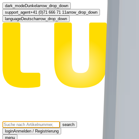
dark_mode
Dunkel
arrow_drop_down
support_agent
+41 (0)71 666 71 11
arrow_drop_down
language
Deutsch
arrow_drop_down
search
login
Anmelden / Registrierung
menu