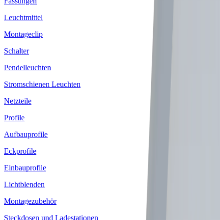
Fassungen
Leuchtmittel
Montageclip
Schalter
Pendelleuchten
Stromschienen Leuchten
Netzteile
Profile
Aufbauprofile
Eckprofile
Einbauprofile
Lichtblenden
Montagezubehör
Steckdosen und Ladestationen