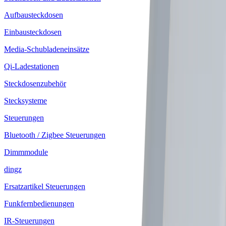
Aufbausteckdosen
Einbausteckdosen
Media-Schubladeneinsätze
Qi-Ladestationen
Steckdosenzubehör
Stecksysteme
Steuerungen
Bluetooth / Zigbee Steuerungen
Dimmmodule
dingz
Ersatzartikel Steuerungen
Funkfernbedienungen
IR-Steuerungen