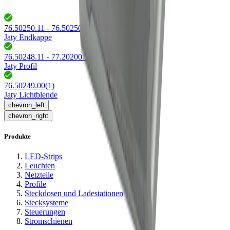
76.50250.11 - 76.50250.39
(
3
)
Jaty Endkappe
76.50248.11 - 77.20200.50
(
6
)
Jaty Profil
76.50249.00
(
1
)
Jaty Lichtblende
chevron_left
chevron_right
Produkte
LED-Strips
Leuchten
Netzteile
Profile
Steckdosen und Ladestationen
Stecksysteme
Steuerungen
Stromschienen