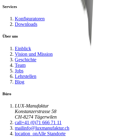
Services
Konfiguratoren
Downloads
Über uns
Einblick
Vision und Mission
Geschichte
Team
Jobs
Lehrstellen
Blog
Büro
LUX-Manufaktur
Konstanzerstrasse 58
CH-8274 Tägerwilen
call
+41 (0)71 666 71 11
mail
info@luxmanufaktur.ch
location_on
Alle Standorte