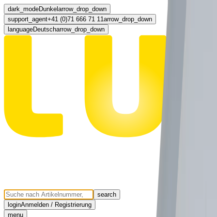
dark_mode
Dunkel
arrow_drop_down
support_agent
+41 (0)71 666 71 11
arrow_drop_down
language
Deutsch
arrow_drop_down
search
login
Anmelden / Registrierung
menu