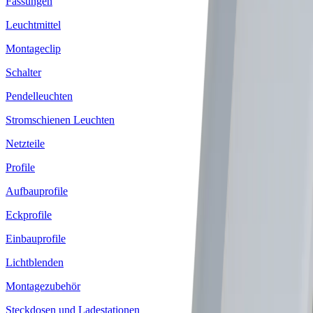
Fassungen
Leuchtmittel
Montageclip
Schalter
Pendelleuchten
Stromschienen Leuchten
Netzteile
Profile
Aufbauprofile
Eckprofile
Einbauprofile
Lichtblenden
Montagezubehör
Steckdosen und Ladestationen