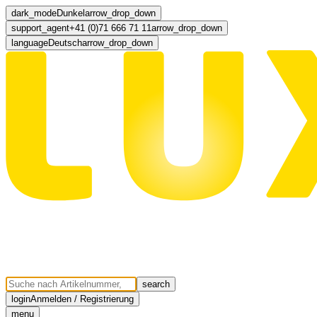
dark_mode
Dunkel
arrow_drop_down
support_agent
+41 (0)71 666 71 11
arrow_drop_down
language
Deutsch
arrow_drop_down
search
login
Anmelden / Registrierung
menu