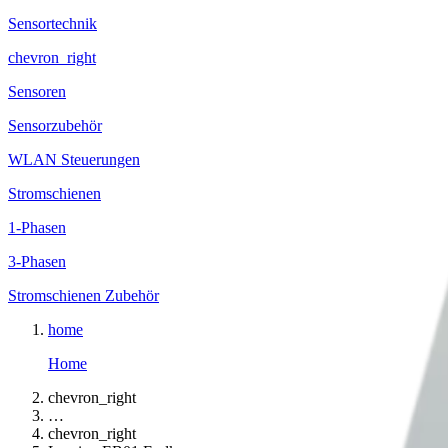
Sensortechnik
chevron_right
Sensoren
Sensorzubehör
WLAN Steuerungen
Stromschienen
1-Phasen
3-Phasen
Stromschienen Zubehör
home
Home
chevron_right
…
chevron_right