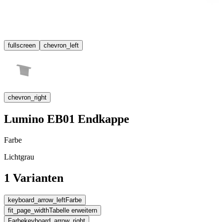
fullscreen
chevron_left
chevron_right
Lumino EB01 Endkappe
Farbe
Lichtgrau
1 Varianten
keyboard_arrow_left
Farbe
fit_page_width
Tabelle erweitern
Farbe
keyboard_arrow_right