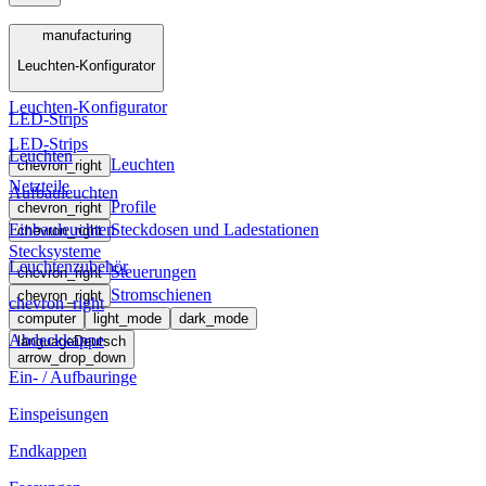
Menü
manufacturing
Leuchten-Konfigurator
manufacturing
Leuchten-Konfigurator
LED-Strips
LED-Strips
Leuchten
Leuchten
chevron_right
Netzteile
Aufbauleuchten
Profile
chevron_right
Einbauleuchten
Steckdosen und Ladestationen
chevron_right
Stecksysteme
Leuchtenzubehör
Steuerungen
chevron_right
Stromschienen
chevron_right
chevron_right
computer
light_mode
dark_mode
Abdeckkappe
language
Deutsch
arrow_drop_down
Ein- / Aufbauringe
Einspeisungen
Endkappen