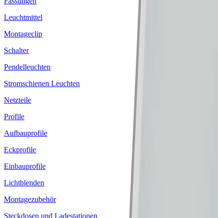
Fassungen
Leuchtmittel
Montageclip
Schalter
Pendelleuchten
Stromschienen Leuchten
Netzteile
Profile
Aufbauprofile
Eckprofile
Einbauprofile
Lichtblenden
Montagezubehör
Steckdosen und Ladestationen