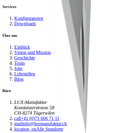
Services
Konfiguratoren
Downloads
Über uns
Einblick
Vision und Mission
Geschichte
Team
Jobs
Lehrstellen
Blog
Büro
LUX-Manufaktur
Konstanzerstrasse 58
CH-8274 Tägerwilen
call
+41 (0)71 666 71 11
mail
info@luxmanufaktur.ch
location_on
Alle Standorte