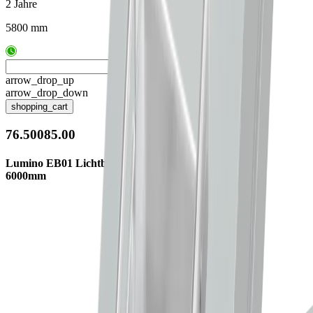
2 Jahre
5800 mm
arrow_drop_up
arrow_drop_down
shopping_cart
76.50085.00
Lumino EB01 Lichtblende opal,
6000mm