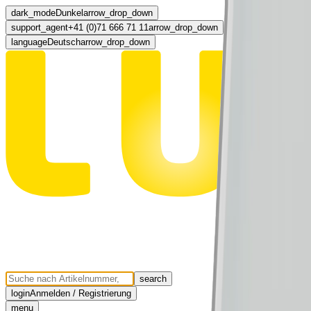
dark_mode
Dunkel
arrow_drop_down
support_agent
+41 (0)71 666 71 11
arrow_drop_down
language
Deutsch
arrow_drop_down
search
login
Anmelden / Registrierung
menu