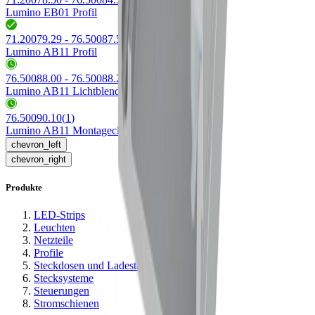
Lumino EB01 Profil
71.20079.29 - 76.50087.50
(
4
)
Lumino AB11 Profil
76.50088.00 - 76.50088.29
(
2
)
Lumino AB11 Lichtblende
76.50090.10
(
1
)
Lumino AB11 Montageclip
chevron_left
chevron_right
Produkte
LED-Strips
Leuchten
Netzteile
Profile
Steckdosen und Ladestationen
Stecksysteme
Steuerungen
Stromschienen