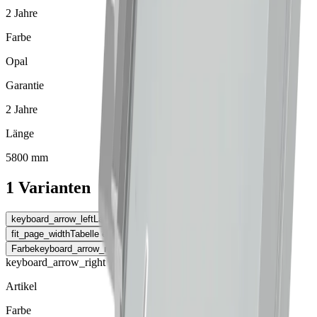
2 Jahre
Farbe
Opal
Garantie
2 Jahre
Länge
5800 mm
1 Varianten
keyboard_arrow_left
Länge
fit_page_width
Tabelle erweitern
Farbe
keyboard_arrow_right
keyboard_arrow_right
Artikel
Farbe