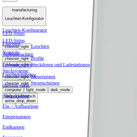
Menü
manufacturing
Leuchten-Konfigurator
manufacturing
Leuchten-Konfigurator
LED-Strips
LED-Strips
Leuchten
Leuchten
chevron_right
Netzteile
Aufbauleuchten
Profile
chevron_right
Einbauleuchten
Steckdosen und Ladestationen
chevron_right
Stecksysteme
Leuchtenzubehör
Steuerungen
chevron_right
Stromschienen
chevron_right
chevron_right
computer
light_mode
dark_mode
Abdeckkappe
language
Deutsch
arrow_drop_down
Ein- / Aufbauringe
Einspeisungen
Endkappen