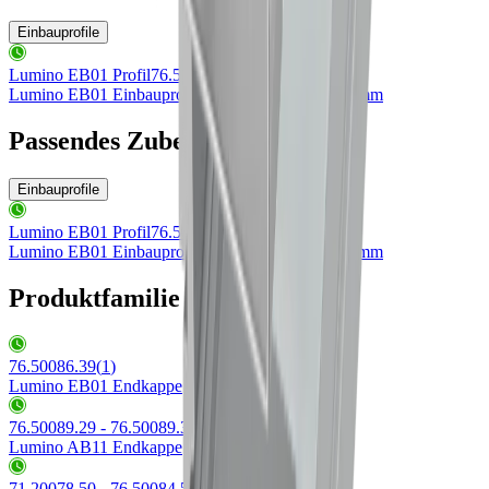
Einbauprofile
Lumino EB01 Profil
76.50084.50
Lumino EB01 Einbauprofil
LxBxH 5800x51x36.5mm
Passendes Zubehör
Einbauprofile
Lumino EB01 Profil
76.50084.50
Lumino EB01 Einbauprofil
LxBxH 5800x51x36.5mm
Produktfamilie Lumino
76.50086.39
(
1
)
Lumino EB01 Endkappe
76.50089.29 - 76.50089.39
(
2
)
Lumino AB11 Endkappe
71.20078.50 - 76.50084.50
(
2
)