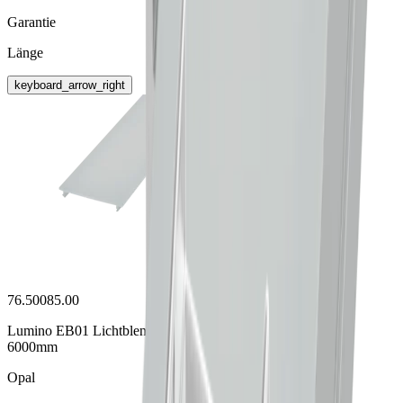
Garantie
Länge
keyboard_arrow_right
76.50085.00
Lumino EB01 Lichtblende opal,
6000mm
Opal