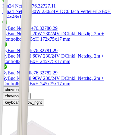
Lin24 Netzteile
76.32727.11
Lin24-Netzteil 30W 230/24V DC
6-fach Verteiler
LxBxH
164x46x19mm
SyBuc Netzteile
76.32780.29
SyBuc Netzteil 20W 230/24V DC
inkl. Netzltg. 2m +
Controlbox
LxBxH 172x75x17 mm
SyBuc Netzteile
76.32781.29
SyBuc Netzteil 60W 230/24V DC
inkl. Netzltg. 2m +
Controlbox
LxBxH 245x75x17 mm
SyBuc Netzteile
76.32782.29
SyBuc Netzteil 90W 230/24V DC
inkl. Netzltg. 2m +
Controlbox
LxBxH 245x75x17 mm
chevron_left
chevron_right
keyboard_arrow_right