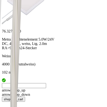
76.32712.40
Metra Leuchtenelement 5.0W/24V
DC, 4000K, weiss, Ltg. 2.0m
RA>90, Lin24-Stecker
Weiss
4000 K (neutralweiss)
102 mm
arrow_drop_up
arrow_drop_down
shopping_cart