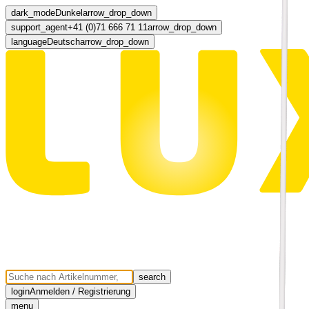
dark_mode
Dunkel
arrow_drop_down
support_agent
+41 (0)71 666 71 11
arrow_drop_down
language
Deutsch
arrow_drop_down
search
login
Anmelden / Registrierung
menu