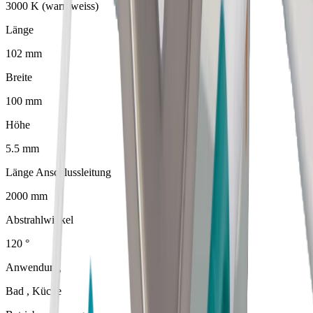
3000 K (warmweiss)
Länge
102 mm
Breite
100 mm
Höhe
5.5 mm
Länge Anschlussleitung
2000 mm
Abstrahlwinkel
120 °
Anwendung
Bad , Küche