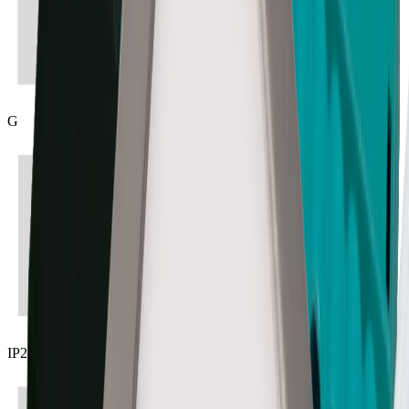
G
IP20