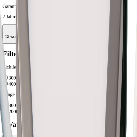
Garantie
2 Jahre
keyboard_arrow_down
13 weitere Eigenschaften anzeigen
Filter
Lichtfarbe
3000 K (warmweiss)
4000 K (neutralweiss)
Länge Anschlussleitung
300
mm
2000
mm
3 Varianten