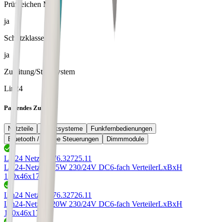
Prüfzeichen MM
ja
Schutzklasse III
ja
Zuleitung/Stecksystem
Lin24
Passendes Zubehör
Netzteile
Stecksysteme
Funkfernbedienungen
Bluetooth / Zigbee Steuerungen
Dimmmodule
Lin24 Netzteile
76.32725.11
Lin24-Netzteil 15W 230/24V DC
6-fach Verteiler
LxBxH
130x46x17mm
Lin24 Netzteile
76.32726.11
Lin24-Netzteil 20W 230/24V DC
6-fach Verteiler
LxBxH
130x46x17mm