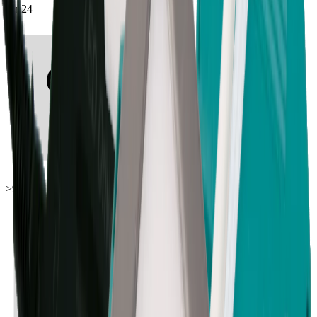
Lin24
>90