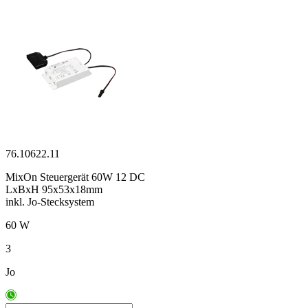
76.10622.11
MixOn Steuergerät 60W 12 DC
LxBxH 95x53x18mm
inkl. Jo-Stecksystem
60 W
3
Jo