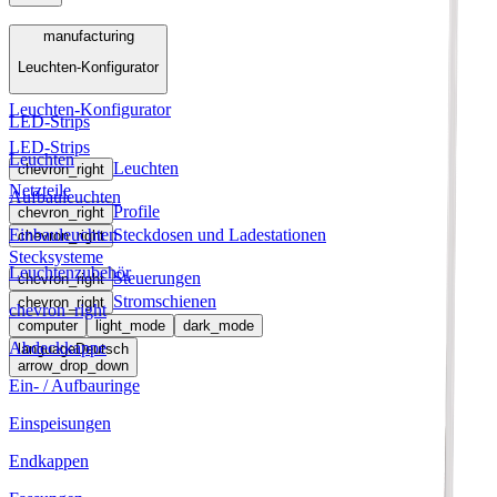
Menü
manufacturing
Leuchten-Konfigurator
manufacturing
Leuchten-Konfigurator
LED-Strips
LED-Strips
Leuchten
Leuchten
chevron_right
Netzteile
Aufbauleuchten
Profile
chevron_right
Einbauleuchten
Steckdosen und Ladestationen
chevron_right
Stecksysteme
Leuchtenzubehör
Steuerungen
chevron_right
Stromschienen
chevron_right
chevron_right
computer
light_mode
dark_mode
Abdeckkappe
language
Deutsch
arrow_drop_down
Ein- / Aufbauringe
Einspeisungen
Endkappen