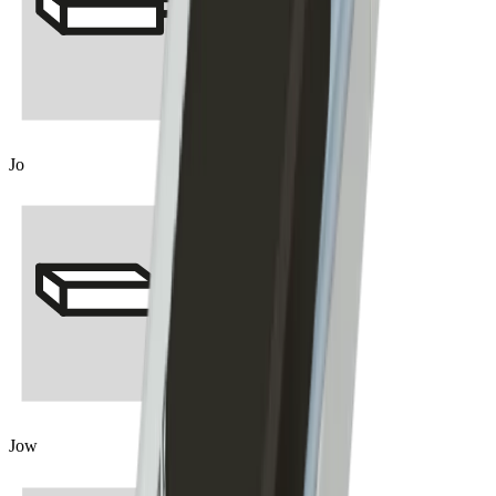
Jo
Jow