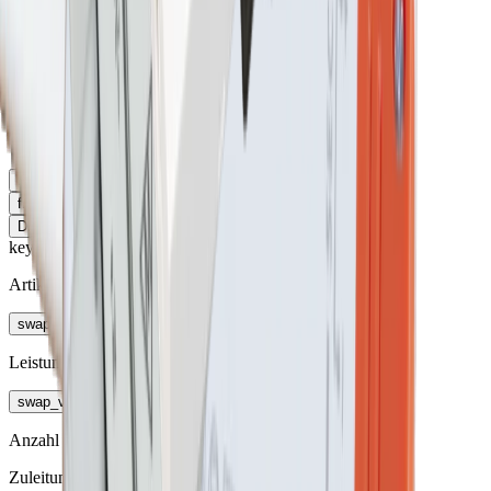
Eingangsspannung
12
V
24
V
4 Varianten
keyboard_arrow_left
Prüfzeichen
fit_page_width
Tabelle erweitern
Dimmart
keyboard_arrow_right
keyboard_arrow_right
Artikel
swap_vert
Leistung
swap_vert
Anzahl Steckplätze (Sensoren)
Zuleitung/Stecksystem