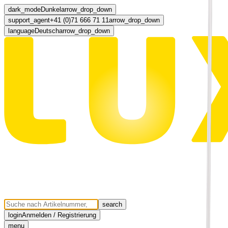
dark_mode
Dunkel
arrow_drop_down
support_agent
+41 (0)71 666 71 11
arrow_drop_down
language
Deutsch
arrow_drop_down
search
login
Anmelden / Registrierung
menu