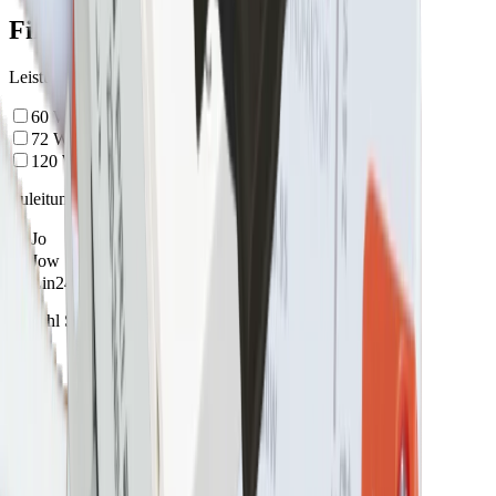
Filter
Leistung
60
W
72
W
120
W
Zuleitung/Stecksystem
Jo
Jow
Lin24
Anzahl Steckplätze (Sekundär)
6
8
Ausgangsspannung
12
V
24
V