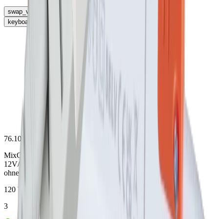
swap_vert
keyboard_arrow_right
76.10603.11
MixOn Steuergerät 60W/120W
12V/24V DC, LxBxH 95x53x18mm
ohne Stecksystem
120 W
3