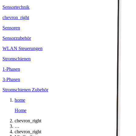
Sensortechnik
chevron_right
Sensoren
Sensorzubehör
WLAN Steuerungen
Stromschienen
1-Phasen
3-Phasen
Stromschienen Zubehör
home
Home
chevron_right
…
chevron_right