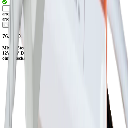
arrow_drop_up
arrow_drop_down
shopping_cart
76.10603.11
MixOn Steuergerät 60W/120W
12V/24V DC, LxBxH 95x53x18mm
ohne Stecksystem