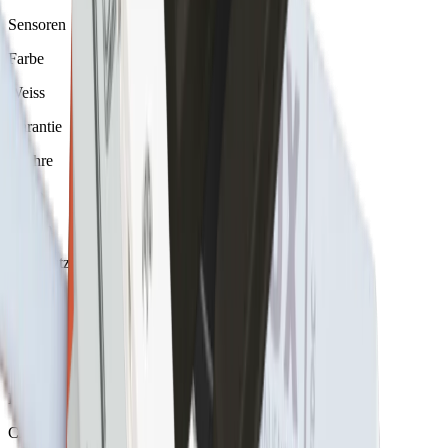
Sensoren
Farbe
Weiss
Garantie
5 Jahre
Höhe
18 mm
IP-Schutz
IP20
Länge
95 mm
Prüfzeichen
CE, Schutzklasse II