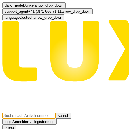
dark_mode
Dunkel
arrow_drop_down
support_agent
+41 (0)71 666 71 11
arrow_drop_down
language
Deutsch
arrow_drop_down
search
login
Anmelden / Registrierung
menu