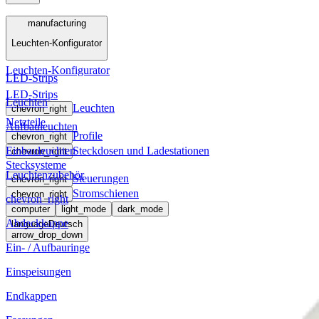
Menü
manufacturing
Leuchten-Konfigurator
manufacturing
Leuchten-Konfigurator
LED-Strips
LED-Strips
Leuchten
Leuchten
chevron_right
Netzteile
Aufbauleuchten
Profile
chevron_right
Einbauleuchten
Steckdosen und Ladestationen
chevron_right
Stecksysteme
Leuchtenzubehör
Steuerungen
chevron_right
Stromschienen
chevron_right
chevron_right
computer
light_mode
dark_mode
Abdeckkappe
language
Deutsch
arrow_drop_down
Ein- / Aufbauringe
Einspeisungen
Endkappen