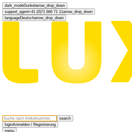
dark_mode
Dunkel
arrow_drop_down
support_agent
+41 (0)71 666 71 11
arrow_drop_down
language
Deutsch
arrow_drop_down
search
login
Anmelden / Registrierung
menu