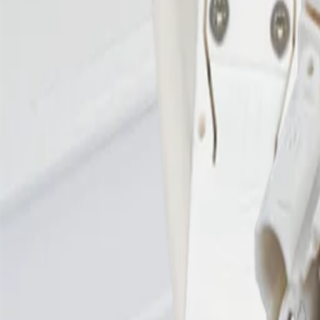
R32 CCT Endkappe
Leuchten
chevron_right
Leuchtenzubehör
chevron_right
Abdeckkappe
chevron_right
R32 CCT Endkappe
R32 CCT Endkappe