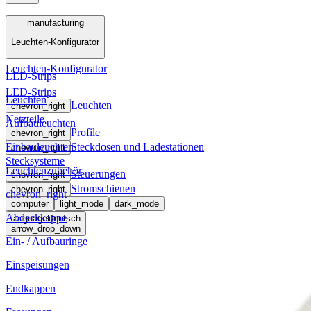
Menü
manufacturing
Leuchten-Konfigurator
manufacturing
Leuchten-Konfigurator
LED-Strips
LED-Strips
Leuchten
Leuchten
chevron_right
Netzteile
Aufbauleuchten
Profile
chevron_right
Einbauleuchten
Steckdosen und Ladestationen
chevron_right
Stecksysteme
Leuchtenzubehör
Steuerungen
chevron_right
Stromschienen
chevron_right
chevron_right
computer
light_mode
dark_mode
Abdeckkappe
language
Deutsch
arrow_drop_down
Ein- / Aufbauringe
Einspeisungen
Endkappen