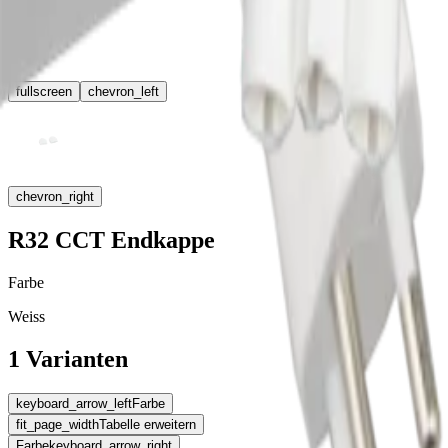
fullscreen
chevron_left
chevron_right
R32 CCT Endkappe
Farbe
Weiss
1 Varianten
keyboard_arrow_left
Farbe
fit_page_width
Tabelle erweitern
Farbe
keyboard_arrow_right