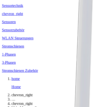
Sensortechnik
chevron_right
Sensoren
Sensorzubehör
WLAN Steuerungen
Stromschienen
1-Phasen
3-Phasen
Stromschienen Zubehör
home
Home
chevron_right
…
chevron_right