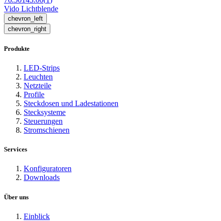
Vido Lichtblende
chevron_left
chevron_right
Produkte
LED-Strips
Leuchten
Netzteile
Profile
Steckdosen und Ladestationen
Stecksysteme
Steuerungen
Stromschienen
Services
Konfiguratoren
Downloads
Über uns
Einblick