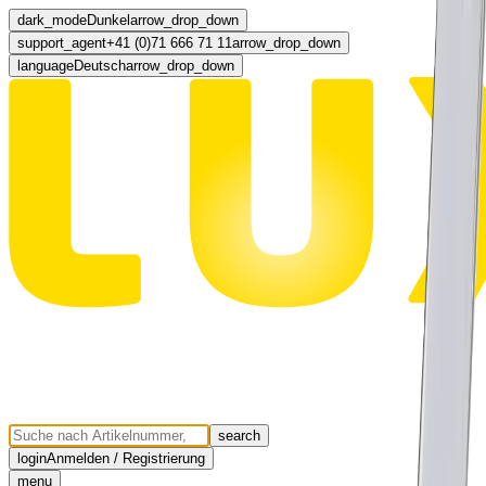
dark_mode
Dunkel
arrow_drop_down
support_agent
+41 (0)71 666 71 11
arrow_drop_down
language
Deutsch
arrow_drop_down
search
login
Anmelden / Registrierung
menu