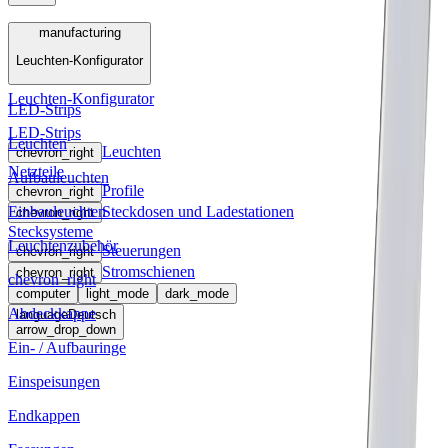
Menü
manufacturing
Leuchten-Konfigurator
manufacturing
Leuchten-Konfigurator
LED-Strips
LED-Strips
Leuchten
Leuchten
chevron_right
Netzteile
Aufbauleuchten
Profile
chevron_right
Einbauleuchten
Steckdosen und Ladestationen
chevron_right
Stecksysteme
Leuchtenzubehör
Steuerungen
chevron_right
Stromschienen
chevron_right
chevron_right
computer
light_mode
dark_mode
Abdeckkappe
language
Deutsch
arrow_drop_down
Ein- / Aufbauringe
Einspeisungen
Endkappen