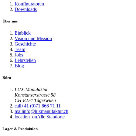
Konfiguratoren
Downloads
Über uns
Einblick
Vision und Mission
Geschichte
Team
Jobs
Lehrstellen
Blog
Büro
LUX-Manufaktur
Konstanzerstrasse 58
CH-8274 Tägerwilen
call
+41 (0)71 666 71 11
mail
info@luxmanufaktur.ch
location_on
Alle Standorte
Lager & Produktion