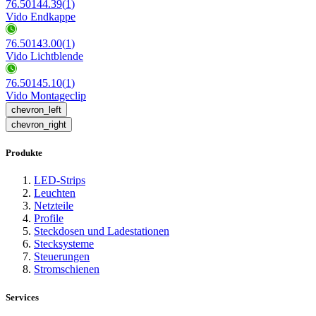
76.50144.39
(
1
)
Vido Endkappe
76.50143.00
(
1
)
Vido Lichtblende
76.50145.10
(
1
)
Vido Montageclip
chevron_left
chevron_right
Produkte
LED-Strips
Leuchten
Netzteile
Profile
Steckdosen und Ladestationen
Stecksysteme
Steuerungen
Stromschienen
Services