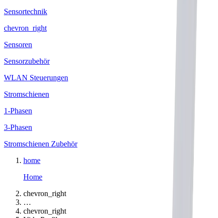
Sensortechnik
chevron_right
Sensoren
Sensorzubehör
WLAN Steuerungen
Stromschienen
1-Phasen
3-Phasen
Stromschienen Zubehör
home
Home
chevron_right
…
chevron_right