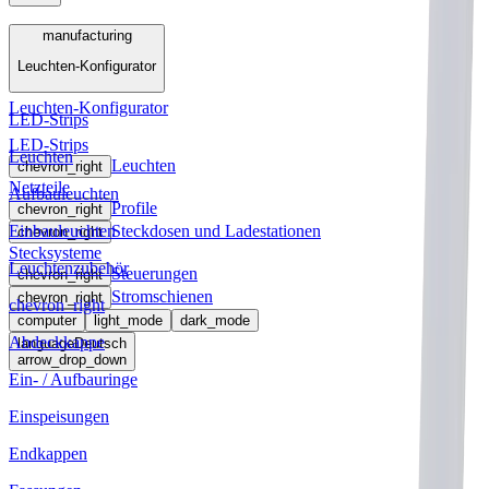
Menü
manufacturing
Leuchten-Konfigurator
manufacturing
Leuchten-Konfigurator
LED-Strips
LED-Strips
Leuchten
Leuchten
chevron_right
Netzteile
Aufbauleuchten
Profile
chevron_right
Einbauleuchten
Steckdosen und Ladestationen
chevron_right
Stecksysteme
Leuchtenzubehör
Steuerungen
chevron_right
Stromschienen
chevron_right
chevron_right
computer
light_mode
dark_mode
Abdeckkappe
language
Deutsch
arrow_drop_down
Ein- / Aufbauringe
Einspeisungen
Endkappen