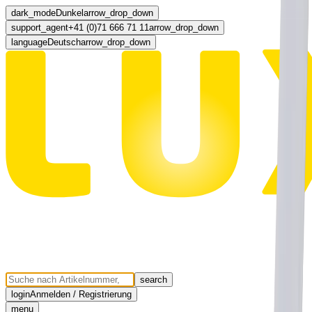
dark_mode
Dunkel
arrow_drop_down
support_agent
+41 (0)71 666 71 11
arrow_drop_down
language
Deutsch
arrow_drop_down
search
login
Anmelden / Registrierung
menu