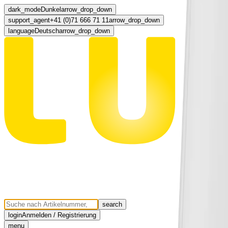
dark_mode
Dunkel
arrow_drop_down
support_agent
+41 (0)71 666 71 11
arrow_drop_down
language
Deutsch
arrow_drop_down
search
login
Anmelden / Registrierung
menu