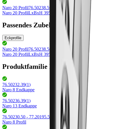
Naro 20 Profil
76.50238.50
Naro 20 Profil
LxBxH 3950x20x20mm
Passendes Zubehör
Eckprofile
Naro 20 Profil
76.50238.50
Naro 20 Profil
LxBxH 3950x20x20mm
Produktfamilie Naro
76.50232.39
(
1
)
Naro 8 Endkappe
76.50236.39
(
1
)
Naro 13 Endkappe
76.50230.50 - 77.20195.50
(
2
)
Naro 8 Profil