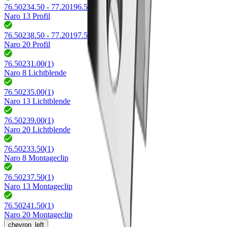
76.50234.50 - 77.20196.50
(
2
)
Naro 13 Profil
76.50238.50 - 77.20197.50
(
2
)
Naro 20 Profil
76.50231.00
(
1
)
Naro 8 Lichtblende
76.50235.00
(
1
)
Naro 13 Lichtblende
76.50239.00
(
1
)
Naro 20 Lichtblende
76.50233.50
(
1
)
Naro 8 Montageclip
76.50237.50
(
1
)
Naro 13 Montageclip
76.50241.50
(
1
)
Naro 20 Montageclip
chevron_left