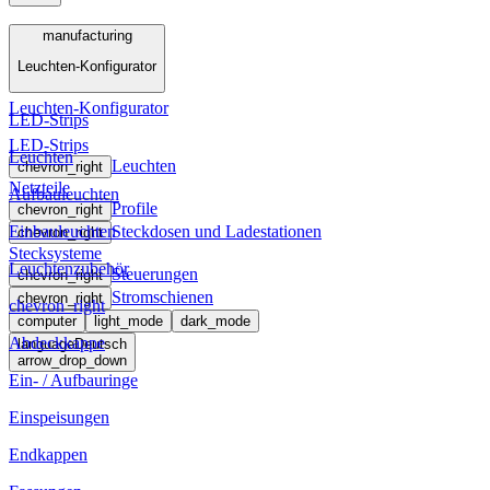
Menü
manufacturing
Leuchten-Konfigurator
manufacturing
Leuchten-Konfigurator
LED-Strips
LED-Strips
Leuchten
Leuchten
chevron_right
Netzteile
Aufbauleuchten
Profile
chevron_right
Einbauleuchten
Steckdosen und Ladestationen
chevron_right
Stecksysteme
Leuchtenzubehör
Steuerungen
chevron_right
Stromschienen
chevron_right
chevron_right
computer
light_mode
dark_mode
Abdeckkappe
language
Deutsch
arrow_drop_down
Ein- / Aufbauringe
Einspeisungen
Endkappen