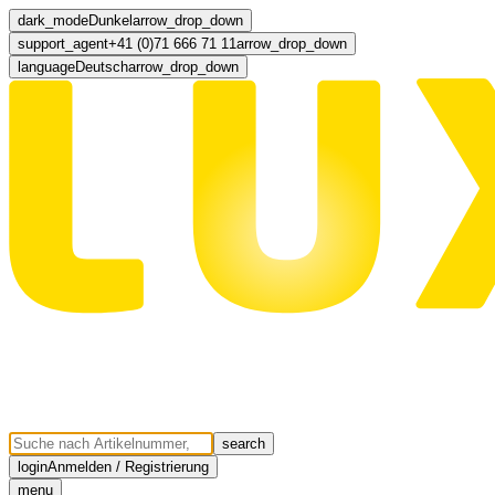
dark_mode
Dunkel
arrow_drop_down
support_agent
+41 (0)71 666 71 11
arrow_drop_down
language
Deutsch
arrow_drop_down
search
login
Anmelden / Registrierung
menu