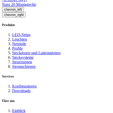
Naro 20 Montageclip
chevron_left
chevron_right
Produkte
LED-Strips
Leuchten
Netzteile
Profile
Steckdosen und Ladestationen
Stecksysteme
Steuerungen
Stromschienen
Services
Konfiguratoren
Downloads
Über uns
Einblick