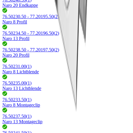
Naro 20 Endkappe
76.50230.50 - 77.20195.50
(
2
)
Naro 8 Profil
76.50234.50 - 77.20196.50
(
2
)
Naro 13 Profil
76.50238.50 - 77.20197.50
(
2
)
Naro 20 Profil
76.50231.00
(
1
)
Naro 8 Lichtblende
76.50235.00
(
1
)
Naro 13 Lichtblende
76.50233.50
(
1
)
Naro 8 Montageclip
76.50237.50
(
1
)
Naro 13 Montageclip
76.50241.50
(
1
)