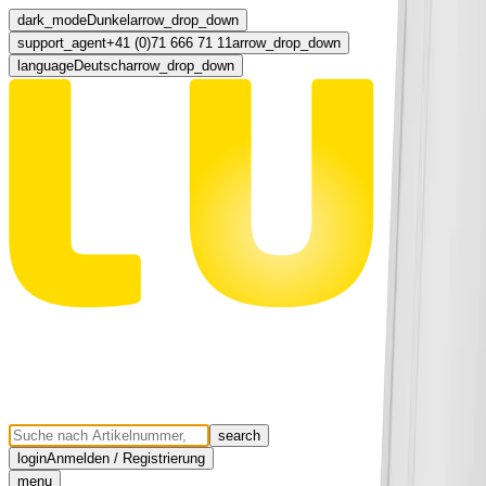
dark_mode
Dunkel
arrow_drop_down
support_agent
+41 (0)71 666 71 11
arrow_drop_down
language
Deutsch
arrow_drop_down
search
login
Anmelden / Registrierung
menu