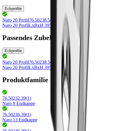
Eckprofile
Naro 20 Profil
76.50238.50
Naro 20 Profil
LxBxH 3950x20x20mm
Passendes Zubehör
Eckprofile
Naro 20 Profil
76.50238.50
Naro 20 Profil
LxBxH 3950x20x20mm
Produktfamilie Naro
76.50232.39
(
1
)
Naro 8 Endkappe
76.50236.39
(
1
)
Naro 13 Endkappe
76.50240.39
(
1
)