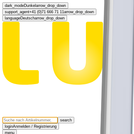
dark_mode
Dunkel
arrow_drop_down
support_agent
+41 (0)71 666 71 11
arrow_drop_down
language
Deutsch
arrow_drop_down
search
login
Anmelden / Registrierung
menu