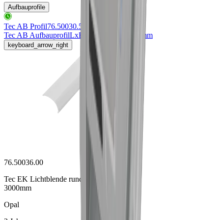
Aufbauprofile
Tec AB Profil
76.50030.50
Tec AB Aufbauprofil
LxBxH 3000x17x15.5mm
keyboard_arrow_right
76.50036.00
Tec EK Lichtblende rund
3000mm
Opal