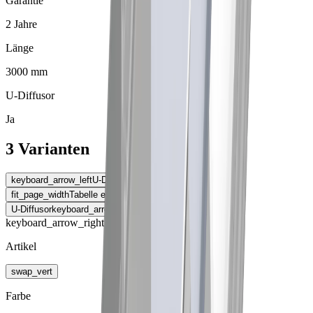
Garantie
2 Jahre
Länge
3000 mm
U-Diffusor
Ja
3 Varianten
keyboard_arrow_left
U-Diffusor
fit_page_width
Tabelle erweitern
U-Diffusor
keyboard_arrow_right
keyboard_arrow_right
Artikel
swap_vert
Farbe