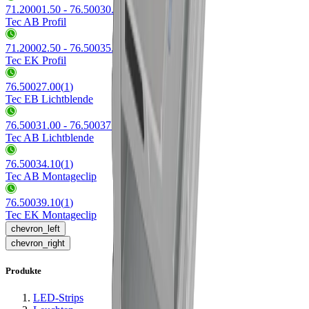
71.20001.50 - 76.50030.50
(
2
)
Tec AB Profil
71.20002.50 - 76.50035.50
(
2
)
Tec EK Profil
76.50027.00
(
1
)
Tec EB Lichtblende
76.50031.00 - 76.50037.00
(
3
)
Tec AB Lichtblende
76.50034.10
(
1
)
Tec AB Montageclip
76.50039.10
(
1
)
Tec EK Montageclip
chevron_left
chevron_right
Produkte
LED-Strips