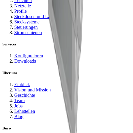
Leuchten
Netzteile
Profile
Steckdosen und Ladestationen
Stecksysteme
Steuerungen
Stromschienen
Services
Konfiguratoren
Downloads
Über uns
Einblick
Vision und Mission
Geschichte
Team
Jobs
Lehrstellen
Blog
Büro