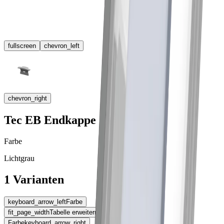
fullscreen
chevron_left
chevron_right
Tec EB Endkappe
Farbe
Lichtgrau
1 Varianten
keyboard_arrow_left
Farbe
fit_page_width
Tabelle erweitern
Farbe
keyboard_arrow_right