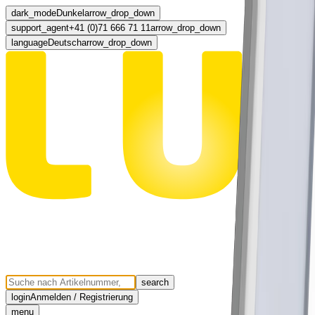
dark_mode
Dunkel
arrow_drop_down
support_agent
+41 (0)71 666 71 11
arrow_drop_down
language
Deutsch
arrow_drop_down
search
login
Anmelden / Registrierung
menu