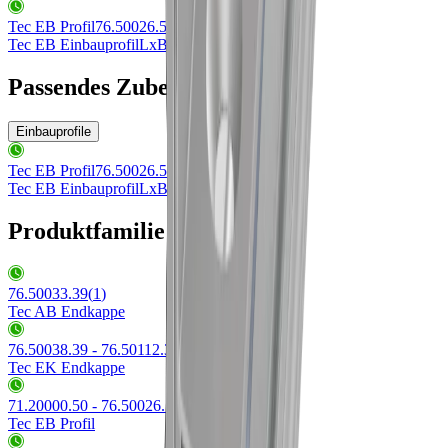
Tec EB Profil
76.50026.50
Tec EB Einbauprofil
LxBxH 3000x25x15mm
Passendes Zubehör
Einbauprofile
Tec EB Profil
76.50026.50
Tec EB Einbauprofil
LxBxH 3000x25x15mm
Produktfamilie Tec
76.50033.39
(
1
)
Tec AB Endkappe
76.50038.39 - 76.50112.39
(
2
)
Tec EK Endkappe
71.20000.50 - 76.50026.50
(
2
)
Tec EB Profil