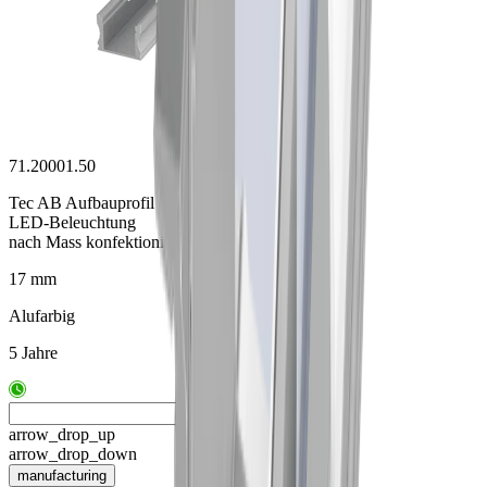
71.20001.50
Tec AB Aufbauprofil
LED-Beleuchtung
nach Mass konfektioniert
17 mm
Alufarbig
5 Jahre
arrow_drop_up
arrow_drop_down
manufacturing