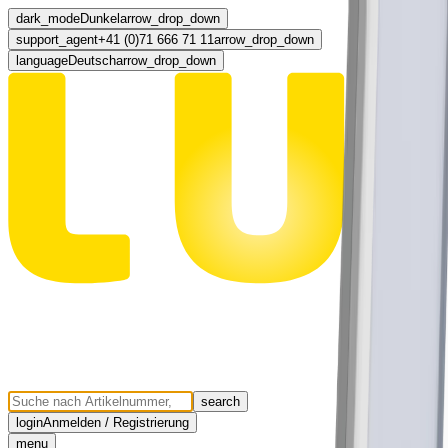
dark_mode
Dunkel
arrow_drop_down
support_agent
+41 (0)71 666 71 11
arrow_drop_down
language
Deutsch
arrow_drop_down
search
login
Anmelden / Registrierung
menu