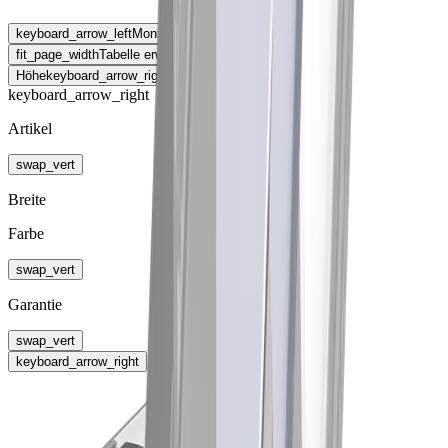
keyboard_arrow_left
Montageart
fit_page_width
Tabelle erweitern
Höhe
keyboard_arrow_right
keyboard_arrow_right
Artikel
swap_vert
Breite
Farbe
swap_vert
Garantie
swap_vert
keyboard_arrow_right