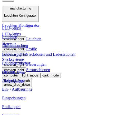
Menü
manufacturing
Leuchten-Konfigurator
manufacturing
Leuchten-Konfigurator
LED-Strips
LED-Strips
Leuchten
Leuchten
chevron_right
Netzteile
Aufbauleuchten
Profile
chevron_right
Einbauleuchten
Steckdosen und Ladestationen
chevron_right
Stecksysteme
Leuchtenzubehör
Steuerungen
chevron_right
Stromschienen
chevron_right
chevron_right
computer
light_mode
dark_mode
Abdeckkappe
language
Deutsch
arrow_drop_down
Ein- / Aufbauringe
Einspeisungen
Endkappen