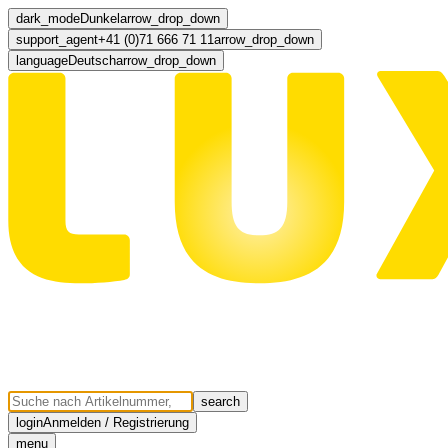
dark_mode
Dunkel
arrow_drop_down
support_agent
+41 (0)71 666 71 11
arrow_drop_down
language
Deutsch
arrow_drop_down
search
login
Anmelden / Registrierung
menu