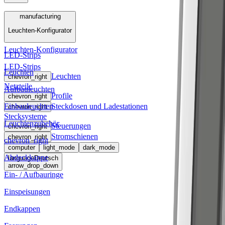
Menü
manufacturing
Leuchten-Konfigurator
manufacturing
Leuchten-Konfigurator
LED-Strips
LED-Strips
Leuchten
Leuchten
chevron_right
Netzteile
Aufbauleuchten
Profile
chevron_right
Einbauleuchten
Steckdosen und Ladestationen
chevron_right
Stecksysteme
Leuchtenzubehör
Steuerungen
chevron_right
Stromschienen
chevron_right
chevron_right
computer
light_mode
dark_mode
Abdeckkappe
language
Deutsch
arrow_drop_down
Ein- / Aufbauringe
Einspeisungen
Endkappen