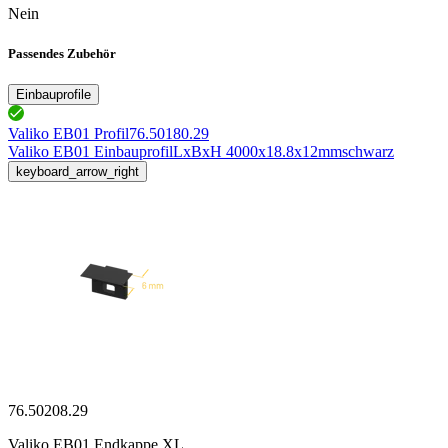
Nein
Passendes Zubehör
Einbauprofile
Valiko EB01 Profil
76.50180.29
Valiko EB01 Einbauprofil
LxBxH 4000x18.8x12mm
schwarz
keyboard_arrow_right
76.50208.29
Valiko EB01 Endkappe XL