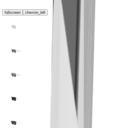
fullscreen
chevron_left