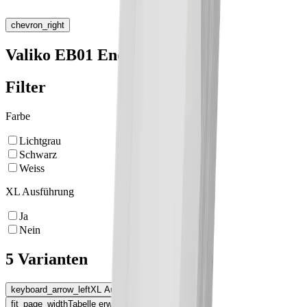
chevron_right
Valiko EB01 Endkappe
Filter
Farbe
Lichtgrau
Schwarz
Weiss
XL Ausführung
Ja
Nein
5 Varianten
keyboard_arrow_left
XL Ausführung
fit_page_width
Tabelle erweitern