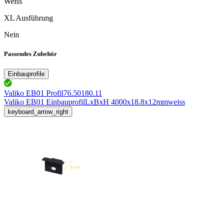
Weiss
XL Ausführung
Nein
Passendes Zubehör
Einbauprofile
Valiko EB01 Profil
76.50180.11
Valiko EB01 Einbauprofil
LxBxH 4000x18.8x12mm
weiss
keyboard_arrow_right