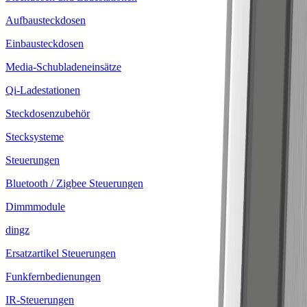
Aufbausteckdosen
Einbausteckdosen
Media-Schubladeneinsätze
Qi-Ladestationen
Steckdosenzubehör
Stecksysteme
Steuerungen
Bluetooth / Zigbee Steuerungen
Dimmmodule
dingz
Ersatzartikel Steuerungen
Funkfernbedienungen
IR-Steuerungen