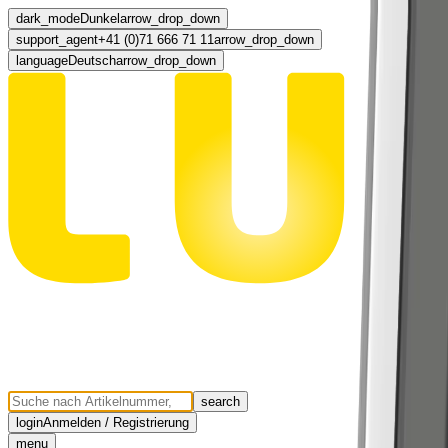
dark_mode
Dunkel
arrow_drop_down
support_agent
+41 (0)71 666 71 11
arrow_drop_down
language
Deutsch
arrow_drop_down
search
login
Anmelden / Registrierung
menu