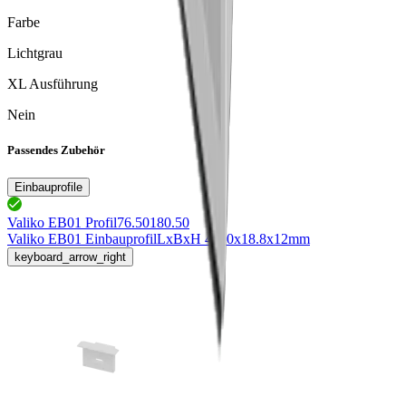
Farbe
Lichtgrau
XL Ausführung
Nein
Passendes Zubehör
Einbauprofile
Valiko EB01 Profil
76.50180.50
Valiko EB01 Einbauprofil
LxBxH 4000x18.8x12mm
keyboard_arrow_right