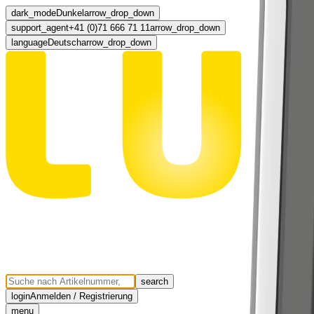
dark_mode
Dunkel
arrow_drop_down
support_agent
+41 (0)71 666 71 11
arrow_drop_down
language
Deutsch
arrow_drop_down
search
login
Anmelden / Registrierung
menu