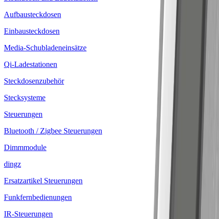
Aufbausteckdosen
Einbausteckdosen
Media-Schubladeneinsätze
Qi-Ladestationen
Steckdosenzubehör
Stecksysteme
Steuerungen
Bluetooth / Zigbee Steuerungen
Dimmmodule
dingz
Ersatzartikel Steuerungen
Funkfernbedienungen
IR-Steuerungen