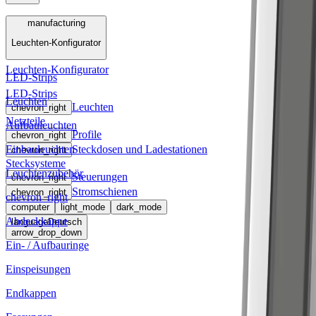
Menü
manufacturing
Leuchten-Konfigurator
manufacturing
Leuchten-Konfigurator
LED-Strips
LED-Strips
Leuchten
Leuchten
chevron_right
Netzteile
Aufbauleuchten
Profile
chevron_right
Einbauleuchten
Steckdosen und Ladestationen
chevron_right
Stecksysteme
Leuchtenzubehör
Steuerungen
chevron_right
Stromschienen
chevron_right
chevron_right
computer
light_mode
dark_mode
Abdeckkappe
language
Deutsch
arrow_drop_down
Ein- / Aufbauringe
Einspeisungen
Endkappen