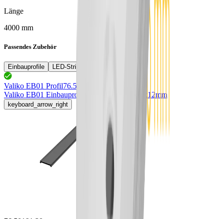
Länge
4000 mm
Passendes Zubehör
Einbauprofile
LED-Strips
Valiko EB01 Profil
76.50180.50
Valiko EB01 Einbauprofil
LxBxH 4000x18.8x12mm
keyboard_arrow_right