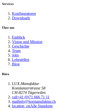
Services
Konfiguratoren
Downloads
Über uns
Einblick
Vision und Mission
Geschichte
Team
Jobs
Lehrstellen
Blog
Büro
LUX-Manufaktur
Konstanzerstrasse 58
CH-8274 Tägerwilen
call
+41 (0)71 666 71 11
mail
info@luxmanufaktur.ch
location_on
Alle Standorte